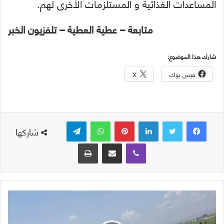
المساعدات الغذائية و المستلزمات الأخرى لهم.
متابعة – عطية العطية – تلفزيون الخبر
شارك هذا الموضوع:
فيس بوك
X
لينكدإن
بينتيريست
واتساب
تيلقرام
شاركها
ڤايبر
مشاركة عبر البريد
طباعة