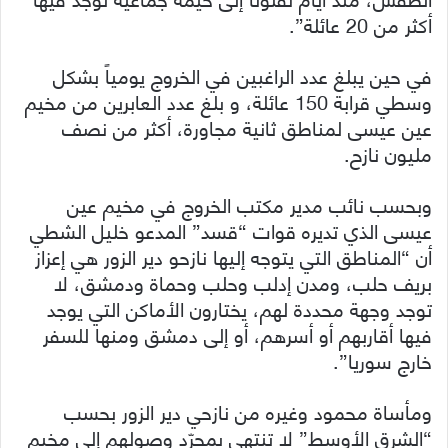
أكثر من 20 عائلة”.
في حين يبلغ عدد الراغبين في الخروج يومياً بشكل
وسطي قرابة 150 عائلة، و بلغ عدد العابرين من مخيم
عين عيسى لمناطق ثانية مجاورة، أكثر من نصف
مليون نازح.
وبحسب نائب مدير مكتب الخروج في مخيم عين
عيسى الذي تديره قوات “قسد” المدعو خليل الشطي
أن “المناطق التي يتوجه إليها نازحو دير الزور هي إعزاز
بريف حلب، ومدن إدلب وحلب وحماة ودمشق، لا
توجد وجهة محددة لهم، يختارون الأماكن التي يوجد
فيها أقاربهم أو أسرهم، أو إلى دمشق ومنها للسفر
خارج سوريا”.
ومأساة محمود وغيره من نازحي دير الزور بحسب
“الشرق الأوسط” لا تنتهي بمجرّد وصولهم إلى مخيم