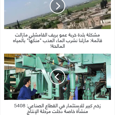
مشكلة بلدة خربة عمو بريف القامشلي مازالت
قائمة: مازلنا نشرب الماء العذب "منكّهاً" بالمياه
المالحة!
زخم كبير للاستثمار في القطاع الصناعي: 5408
منشأة خاصة دخلت مرحلة الإنتاج