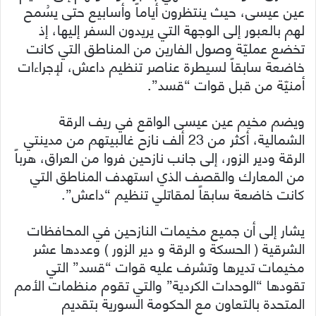
عين عيسى، حيث ينتظرون أياماً وأسابيع حتى يسُمح
لهم بالعبور إلى الوجهة التي يريدون السفر إليها، إذ
تخضع عمليّة وصول الفارين من المناطق التي كانت
خاضعة سابقاً لسيطرة عناصر تنظيم داعش، لإجراءات
أمنيّة من قبل قوات “قسد”.
ويضم مخيم عين عيسى الواقع في ريف الرقة
الشمالية، أكثر من 23 ألف نازح غالبيتهم من مدينتي
الرقة ودير الزور، إلى جانب نازحين فروا من العراق، هرباً
من المعارك والقصف الذي استهدف المناطق التي
كانت خاضعة سابقاً لمقاتلي تنظيم “داعش”.
يشار إلى أن جميع مخيمات النازحين في المحافظات
الشرقية ( الحسكة و الرقة و دير الزور ) وعددها عشر
مخيمات تديرها وتشرف عليه قوات “قسد” التي
تقودها “الوحدات الكردية” والتي تقوم منظمات الأمم
المتحدة بالتعاون مع الحكومة السورية بتقديم