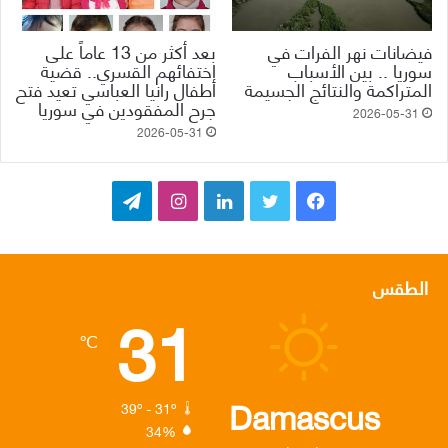
فيضانات نهر الفرات في
بعد أكثر من 13 عاماً على
سوريا .. بين الأسباب
اختفائهم القسري.. قضية
المتراكمة والنتائج الجسيمة
أطفال رانيا العباسي تعيد فتح
جرح المفقودين في سوريا
2026-05-31
2026-05-31
ف
ت
ل
ا
ت
ي
و
ي
ن
ي
س
ي
ن
س
ل
الطقس
31
ب
ت
ك
ت
ق
℃
و
ر
د
ق
ر
ك
إ
ر
ا
Damascus
39º - 31º
34%
ن
ا
م