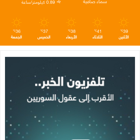
سماء صافية
0.89 كيلومتر/ساعة
م
36
37
38
41
39
℃
℃
℃
℃
℃
الأثنين
الثلاثاء
الأربعاء
الخميس
الجمعة