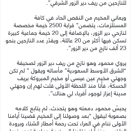
للنازحين من ريف دير الزور الشرقي”.
ويعاني المخيم من النقص الحاد في كافة
المستلزمات، يتضمن” قرابة 2500 خيمة مخصصة
لنازحي دير الزور، بالإضافة إلى 20 خيمة جماعية كبيرة
تسكن فيها أكثر من 20 عائلة، ويقدَّر عدد النازحين بنحو
23 ألف نازح من دير الزور”.
يروي محمود وهو نازح من ريف دير الزور لصحيفة
“الشرق الأوسط السعودية” مأساته ويقول ” لم تكن
وجهتي مخيم عين عيسى أو مخيم المبروكة بريف
الحسكة، فأنا منذ اللحظة الأولى قلت لهم إن وجهتي
مدينة إعزاز لوجود أقرباء لي هناك”.
يحبسُ محمود دمعته وهو يتحدَث، ثم يتابع كلامه
بصعوبة ليقول “بعد وصولنا إلى المخيم قضينا أيامنا
الأولى ننام في العراء تحت رحمة أمطار الشتاء وبرودة
الطقس، منذ أيام نقلونا إلى خيمة جماعية توجد فيها