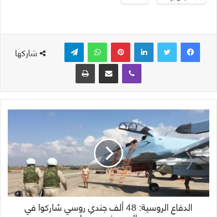
لينكدإن
بينتيريست
واتساب
تيلقرام
شاركها
ڤايبر
مشاركة عبر البريد
طباعة
الدفاع الروسية: 48 ألف جندي روسي شاركوا في