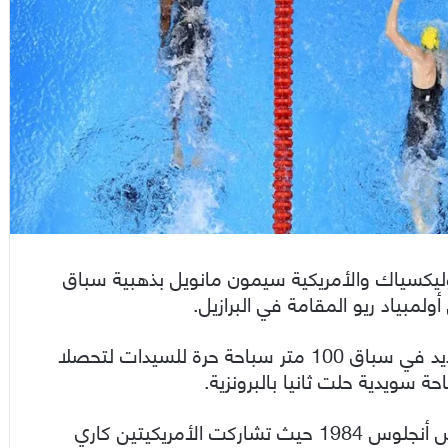
 اوليكسياك والأمريكية سيمون مانويل بذهبية سباق
وكسرت السباحتان الرقم الأولمبي وسجلتا رقما جديد في سباق 100 متر سباحة حرة للسيدات لتحصلا
ة سويدية حلت ثانيا بالبرونزية.
يذكر أن هذه الحادثة حصلت سابقا في أولمبياد لوس أنجلوس 1984 حيث تشاركت الأمريكيتين كاري