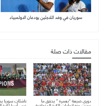
سوريان في وفد اللاجئين يودعان الاولمبياد
مقالات ذات صلة
دوري ضيعة “بعمرة ” يحقق ما
ناشئات سوريا ي
عجزت عنه اتحادات الكرة المتعاقبة
غرب آسيا لكرة ا