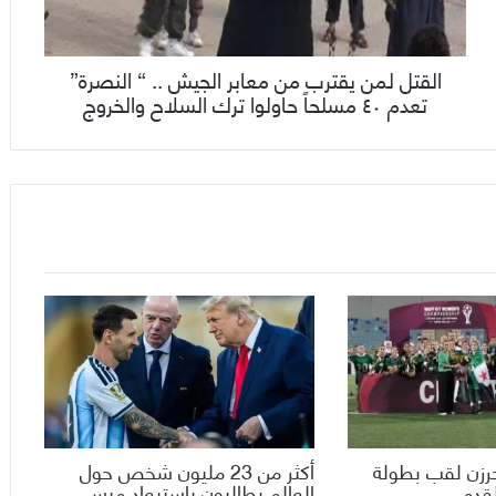
القتل لمن يقترب من معابر الجيش .. “ النصرة”
تعدم ٤٠ مسلحاً حاولوا ترك السلاح والخروج
حرزن لقب بطولة
أكثر من 23 مليون شخص حول
لقدم
العالم يطالبون باستبعاد ميسي