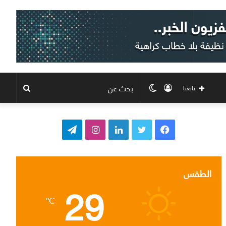
تسجيل
الوضع
بحث
تابعنا
الدخول
المظلم
عن
ف
ت
ل
ا
ت
ي
و
ي
ن
ي
س
ي
ن
س
ل
الطقس
29
ب
ت
ك
ت
ق
℃
و
ر
د
ق
ر