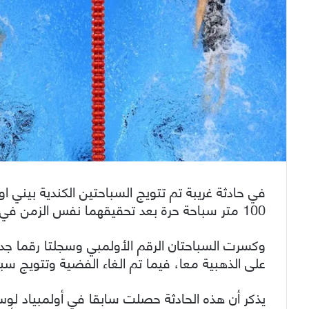
في حادثة غريبة تم تتويج السباحتين الكندية بيني
100 متر سباحة حرة بعد تحقيقهما نفس الزمن في أولمبياد ريو المقامة في البرازيل.
على الذهبية معا، فيما تم الغاء الفضية وتتويج سباح