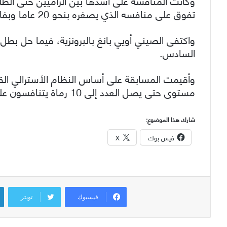
وكانت المنافسة على أشدها بين الراميين حتى الطلق
تفوق على منافسه الذي يصغره بنحو 20 عاما وبفارق 3 أجزاء في العشرة من النقطة.
السادس.
وأقيمت المسابقة على أساس النظام الأسترالي القا
مستوى حتى يصل العدد إلى 10 رماة يتنافسون على الميداليات.
شارك هذا الموضوع:
فيس بوك
X
فيسبوك
تويتر