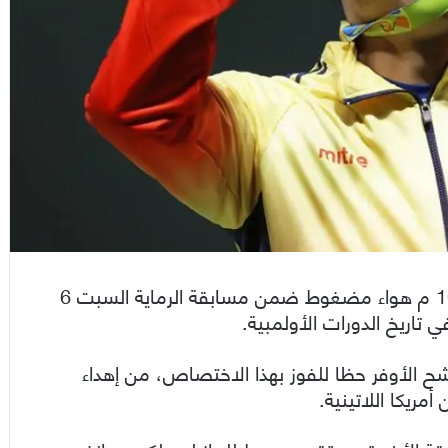
أحرز الفيتنامي هوانغ تشوان فينه ذهبية مسدس 10 م هواء مضغوط ضمن مسابقة الرماية السبت 6
ي تاريخ الدورات الأولمبية.
لميدا والمرشح الأوفر حظا للفوز بهذا الاختصاص، من إهداء
مريكا اللاتينية.