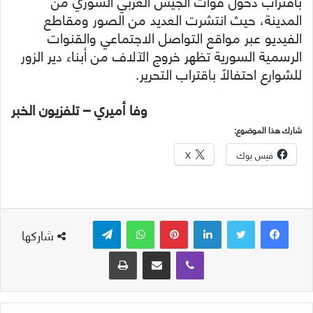
باقتراب دخول قوات الجيش العربي السوري من
المدينة، حيث انتشرت العديد من الصور ومقاطع
الفيديو عبر مواقع التواصل الاجتماعي والقنوات
الرسمية السورية تظهر خروج الآلاف من أبناء دير الزور
للشوارع احتفالاً باقتراب التحرير.
وفا أميري – تلفزيون الخبر
شارك هذا الموضوع:
فيس بوك
X
لينكدإن
بينتيريست
واتساب
تيلقرام
شاركها
ڤايبر
مشاركة عبر البريد
طباعة