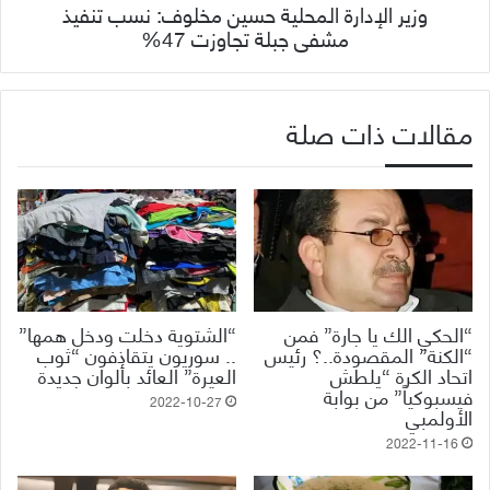
وزير الإدارة المحلية حسين مخلوف: نسب تنفيذ
مشفى جبلة تجاوزت 47%
مقالات ذات صلة
“الحكي الك يا جارة” فمن
“الشتوية دخلت ودخل همها”
“الكنة” المقصودة..؟ رئيس
.. سوريون يتقاذفون “ثوب
اتحاد الكرة “يلطش
العيرة” العائد بألوان جديدة
فيسبوكياً” من بوابة
2022-10-27
الأولمبي
2022-11-16