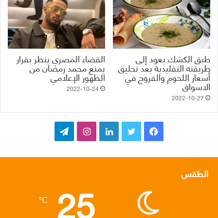
طبق الكشك يعود إلى
القضاء المصري ينظر بقرار
طريقته التقليدية بعد تحليق
يمنع محمد رمضان من
أسعار اللحوم والفروج في
الظهور الإعلامي
الاسواق
2022-10-24
2022-10-27
ف
ت
ل
ا
ت
ي
و
ي
ن
ي
س
ي
ن
س
ل
الطقس
25
ب
ت
ك
ت
ق
℃
و
ر
د
ق
ر