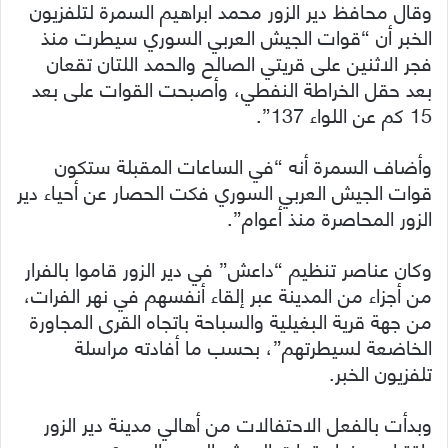
وقال محافظ دير الزور محمد ابراهيم السمرة لتلفزيون
الخبر أن “قوات الجيش العربي السوري سيطرت منذ
فجر الاثنين على قريتي الصالح والحمد اللتان تقعان
بعد حقل الخراطة النفطي، وأصبحت القوات على بعد
15 كم عن اللواء 137”.
وأضاف السمرة أنه “في الساعات المقبلة ستكون
قوات الجيش العربي السوري فكت الحصار عن أحياء دير
الزور المحاصرة منذ أعوام”.
وكان عناصر تنظيم “داعش” في دير الزور قاموا بالفرار
من أجزاء من المدينة عبر إلقاء أنفسهم في نهر الفرات،
من جهة قرية البغيلية والسباحة باتجاه القرى المجاورة
الخاضعة لسيطرتهم”، بحسب ما أفادته مراسلة
تلفزيون الخبر.
وبدأت بالفعل الاحتفالات من أهالي مدينة دير الزور