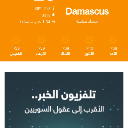
ك
إ
ر
ا
Damascus
38º - 24º
63%
ن
ا
م
سماء صافية
1.34 كيلومتر/ساعة
م
39
39
39
40
38
℃
℃
℃
℃
℃
الأحد
الأثنين
الثلاثاء
الأربعاء
الخميس