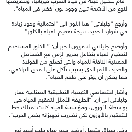
“قام بتحليل عينة من مياه الشرب فيزيائياً، وبتعريضها
لنوع من الأشعة تبيّن وجود لون أخضر في المياه”.
وأرجع “جليلاتي” هذا اللون إلى “احتمالية وجود زيادة
في شوارد الحديد، نتيجة تعقيم المياه بالكلور”.
وأوضح جليلاتي لتلفزيون الخبر أن: ” الكلور المستخدم
لتعقيم المياه يتفاعل بمرور الزمن مع القساطل
المعدنية الناقلة للمياه والتي تُصنّع من الفولاذ
والحديد، الأمر الذي يسبب تآكل على المدى التراكمي،
مما يمكن أن يؤثر على طعم المياه”.
وأشار اختصاصي الكيمياء التطبيقية الصناعية عمار
جليلاتي إلى أن: “الطريقة الأمثل لتعقيم المياه هي
بواسطة الأوزون، ومؤسسة المياه كانت تمتلك خط
للتعقيم بالأوزون لكن تضررت تجهيزاته بفعل الحرب”.
وفي سياق متصل أوضح مدير مياه حلب أحمد نور