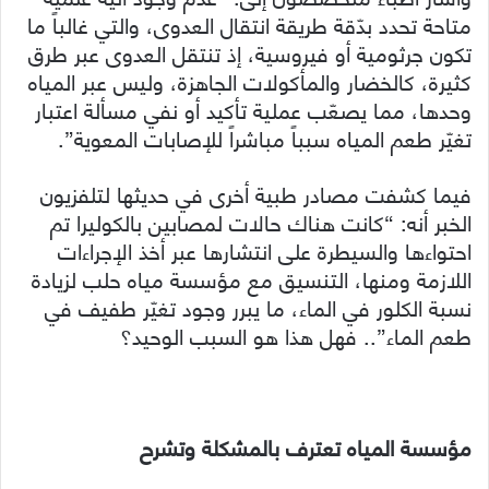
متاحة تحدد بدّقة طريقة انتقال العدوى، والتي غالباً ما
تكون جرثومية أو فيروسية، إذ تنتقل العدوى عبر طرق
كثيرة، كالخضار والمأكولات الجاهزة، وليس عبر المياه
وحدها، مما يصعّب عملية تأكيد أو نفي مسألة اعتبار
تغيّر طعم المياه سبباً مباشراً للإصابات المعوية”.
فيما كشفت مصادر طبية أخرى في حديثها لتلفزيون
الخبر أنه: “كانت هناك حالات لمصابين بالكوليرا تم
احتواءها والسيطرة على انتشارها عبر أخذ الإجراءات
اللازمة ومنها، التنسيق مع مؤسسة مياه حلب لزيادة
نسبة الكلور في الماء، ما يبرر وجود تغيّر طفيف في
طعم الماء”.. فهل هذا هو السبب الوحيد؟
مؤسسة المياه تعترف بالمشكلة وتشرح