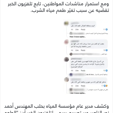
ومع استمرار مناشدات المواطنين، تابع تلفزيون الخبر
تقصّيه عن سبب تغيّر طعم مياه الشرب.
وكشف مدير عام مؤسسة المياه بحلب المهندس أحمد
نور الناصر عبر تصريح رسمي لتلفزيون الخبر أن: “الطعم