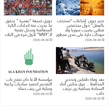
خبير جوي: إشاعات “تستخف
دوري ضيعة “بعمرة ” يحقق
بالعقل” حول منخفض
ما عجزت عنه اتحادات الكرة
قطبي يضرب سوريا ولا
المتعاقبة ويدخل تقنية
موجات حارة على مدى منظور
الـ”VAR” لأول مرة في البلاد
2026-08-06
2026-08-06
بعد وفاة طفلين وتحذير
مؤسسة الآغا خان تفتح باب
المحافظ .. غرق شابين أثناء
التقديم لتنفيذ مبادرات زراعية
السباحة بساقية ري بريف
وبيئية في ريف حماة
حلب
2026-08-03
2026-08-05