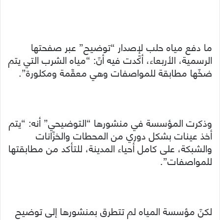
ما دفع مياه حلب لإصدار “توضيح” عبر صفحتها
الرسمية، الأربعاء، أكّدت فيه أنّ: “مياه الشرب التي يتم
ضخّها مطابقة للمواصفات وهي معقّمة ومكلورة”.
وذكرت المؤسسة في منشورها “التوضيحي” أنه: “يتم
أخذ عينات بشكل دوري من المحطات والخزّانات
والشبكة، على كامل أحياء المدينة، للتأكد من مطابقتها
للمواصفات”.
لكنّ مؤسسة المياه لم تتطرق بمنشورها إلى توضيح