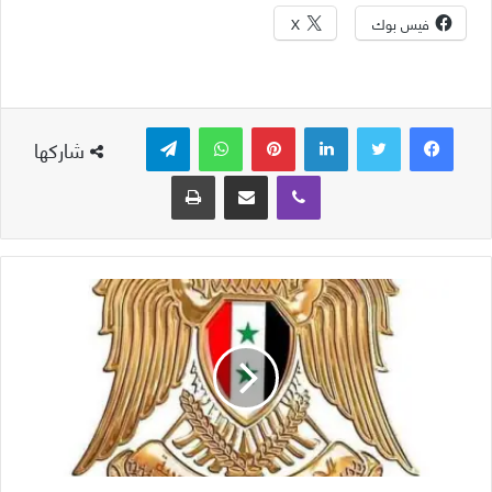
فيس بوك
X
لينكدإن
بينتيريست
واتساب
تيلقرام
شاركها
ڤايبر
مشاركة عبر البريد
طباعة