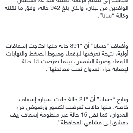
الوافدين من لبنان، والذي بلغ 942 حالة، وفق ما نقلته
وكالة “سانا”.
وأضاف “حسابا” أنّ “891 حالة منها احتاجت إسعافات
أولية، نتيجة تعرضها للإغماء وهبوط الضغط والتهابات
الأمعاء وضربة الشمس، بينما تعرّضت 15 حالة
لإصابة جراء العدوان تمت معالجتها”.
وتابع “حسابا” أنّ “21 حالة جاءت بسيارة إسعاف
خاصة، منها حالات تعرضت لكسور ورضوض جراء
العدوان، كما نقل 15 حالة عبر منظومة إسعاف ريف
دمشق إلى مشافي المحافظة”.