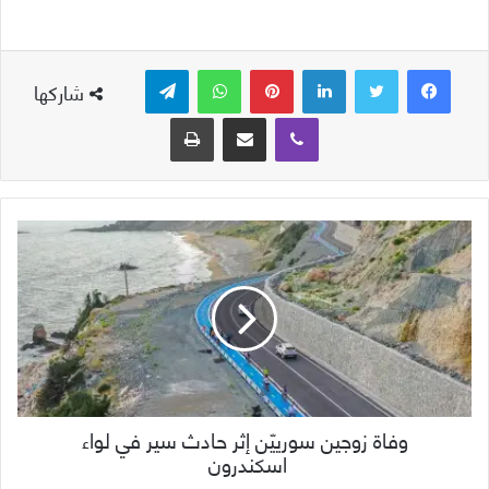
لينكدإن
بينتيريست
واتساب
تيلقرام
شاركها
ڤايبر
مشاركة عبر البريد
طباعة
وفاة زوجين سورييّن إثر حادث سير في لواء
اسكندرون