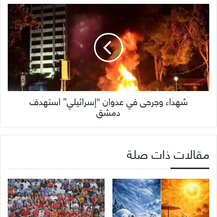
شهداء وجرحى في عدوان “إسرائيلي” استهدف
دمشق
مقالات ذات صلة