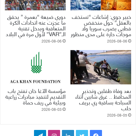
خبير جوي: إشاعات “تستخف
دوري ضيعة “بعمرة ” يحقق
بالعقل” حول منخفض
ما عجزت عنه اتحادات الكرة
قطبي يضرب سوريا ولا
المتعاقبة ويدخل تقنية
موجات حارة على مدى منظور
الـ”VAR” لأول مرة في البلاد
2026-08-06
2026-08-06
بعد وفاة طفلين وتحذير
مؤسسة الآغا خان تفتح باب
المحافظ .. غرق شابين أثناء
التقديم لتنفيذ مبادرات زراعية
السباحة بساقية ري بريف
وبيئية في ريف حماة
حلب
2026-08-03
2026-08-05
ف
ت
ل
ا
ت