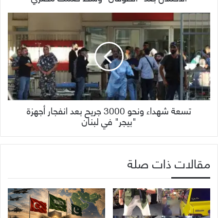
تسعة شهداء ونحو 3000 جريح بعد انفجار أجهزة
"بيجر" في لبنان
مقالات ذات صلة