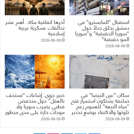
استقبال “المايسترو” في
آخرها اتفاقية مكة.. أهم عشر
دمشق يخلق جدلاً حول
تحالفات عسكرية عربية
“سوريا الحقيقية” و”سوريا
إسلامية
المو حقيقية”
2026-08-09
2026-08-09
سكان “عين البيضا” في
خبير جوي: إشاعات “تستخف
صلنفة يشتكون استمرار فتح
بالعقل” حول منخفض
“مياه النبعة” للعموم رغم
قطبي يضرب سوريا ولا
تلوثها والاكتفاء بوضع تحذير
موجات حارة على مدى منظور
2026-08-06
2026-08-09