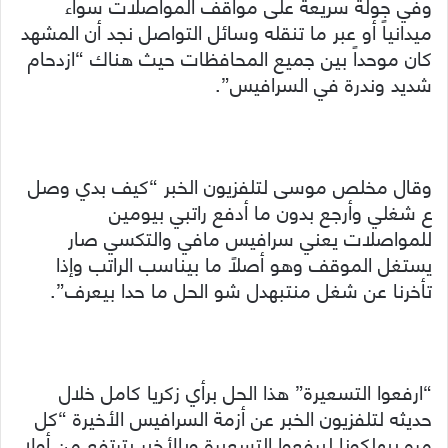
وفي جولة سريعة على مواقف المواصلات سواء
ميدانياً أو عبر ما تنقله وسائل التواصل نجد أن المشهد
كان موحداً بين جميع المحافظات حيث هناك “ازدحام
شديد وندرة في السرافيس”.
وقال مخلص موسى لتلفزيون الخبر “كيف بدي وصل
ع شغلي وأرجع بدون ما أدفع راتبي بيومين
للمواصلات يعني سرافيس مافي والتكسي صار
يستغل الموقف وهو أصلاً ما بيناسب الراتب وإذا
تأخرنا عن شغل منتبهدل شو الحل ما حدا بيعرف”.
“ارفعوا التسعيرة” هذا الحل برأي زكريا كامل خلال
حديثه لتلفزيون الخبر عن أزمة السرافيس الأخيرة “كل
مره بيهلكونا ليرفعوا التسعيرة وبالأخير بترتفع من أولا