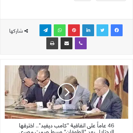
لينكدإن
بينتيريست
واتساب
تيلقرام
شاركها
ڤايبر
مشاركة عبر البريد
طباعة
46 عاماً على اتفاقية "كامب ديفيد".. اخترقها
الاحتلال بعد "الطوفان" وسط صمت مصري