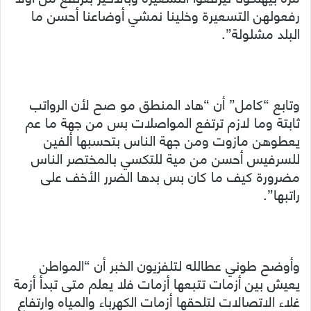
رفعولهن التسعيرة وخلينا نمشي أوضاعنا أحسن ما
البلد مشلولة”.
وتابع “كامل” أن “هاد المنطق مو صح لأن الرواتب
ثابتة وما لازم ترتفع المواصلات بس من جهة ما عم
يعطوهن مازوت ومن جهة الناس بتحسبها ألفين
للسرفيس أحسن من مية للتكسي بالمختصر الناس
مضرورة كيف ما كان بس بدها الضرر الأخف على
راتبها”.
وأوضح طوني عطالله لتلفزيون الخبر أن “المواطن
يعيش بين أزمات تتبعها أزمات فلا يعلم متى تبدأ أزمة
غلاء الاتصالات لتلحقها أزمات الكهرباء والمياه وارتفاع