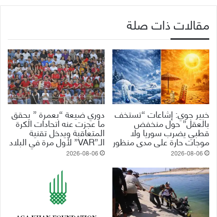
مقالات ذات صلة
خبير جوي: إشاعات “تستخف
دوري ضيعة “بعمرة ” يحقق
بالعقل” حول منخفض
ما عجزت عنه اتحادات الكرة
قطبي يضرب سوريا ولا
المتعاقبة ويدخل تقنية
موجات حارة على مدى منظور
الـ”VAR” لأول مرة في البلاد
2026-08-06
2026-08-06