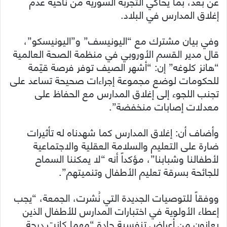
عن بعد، بما يحاكي التجربة السورية من ناحية عدم
إغلاق المدارس في البلاد.
وفي بيان مشترك مع “اليونيسف” و”اليونيسكو”،
قال مدير القسم الأوروبي في منظمة الصحة العالمية
“هانز كلوغه” إن: “أشهر الصيف توفر فرصة قيّمة
للحكومات لوضع مجموعة إجراءات صحيحة تساعد على
تجنب اللجوء إلى إغلاق المدارس مع الحفاظ على
معدلات إصابات منخفضة”.
وأضاف أن: إغلاق المدارس كما شهدناه له تأثيرات
ضارة على التعليم والسلامة العقلية والاجتماعية
لأطفالنا وشبابنا”، مؤكداً أنه “لا يمكننا السماح
للجائحة بسرقة تعليم الأطفال وتنميتهم”.
ووفقاً للتوصيات الجديدة التي نُشرت، الجمعة، “يجب
إعطاء الأولوية في اختبارات المدارس للأطفال الذين
يعانون من أعراض تنفسية حادة “مهما كانت درجة