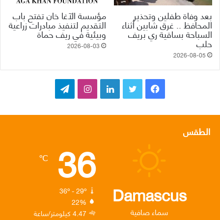
بعد وفاة طفلين وتحذير
مؤسسة الآغا خان تفتح باب
المحافظ .. غرق شابين أثناء
التقديم لتنفيذ مبادرات زراعية
السباحة بساقية ري بريف
وبيئية في ريف حماة
حلب
2026-08-03
2026-08-05
ف
ت
ل
ا
ت
ي
و
ي
ن
ي
س
ي
ن
س
ل
الطقس
36
ب
ت
ك
ت
ق
℃
و
ر
د
ق
ر
ك
إ
ر
ا
Damascus
36º - 29º
22%
ن
ا
م
سماء صافية
4.47 كيلومتر/ساعة