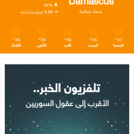
Damascus
49%
ن
ا
م
سماء صافية
0.89 كيلومتر/ساعة
م
39
38
36
36
37
℃
℃
℃
℃
℃
الجمعة
السبت
الأحد
الأثنين
الثلاثاء