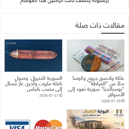
مقالات ذات صلة
علكة ولاصق جروح وكوسا
السورية للبترول: وصول
بدلاً من “الفراطة” ..
ناقلة مازوت وأخرى غاز مُسال
“نوستالجيا” سورية تعود إلى
إلى مصب بانياس
الأسواق
2026-07-27
2026-07-29