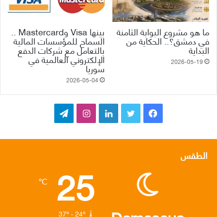
ما هو مشروع البوابة الثامنة
بينها Visa وMastercard ..
في دمشق؟.. الحكاية من
السماح للمؤسسات المالية
البداية
بالتعامل مع شركات الدفع
الإلكتروني العالمية في
2026-05-19
سوريا
2026-05-04
ف
ت
ل
ا
ت
ي
و
ي
ن
ي
س
ي
ن
س
ل
الطقس
25
ب
ت
ك
ت
ق
℃
و
ر
د
ق
ر
ك
إ
ر
ا
37º - 24º