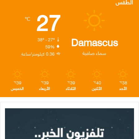
الطقس
27
ب
ت
ك
ت
ق
℃
و
ر
د
ق
ر
ك
إ
ر
ا
Damascus
38º - 27º
59%
ن
ا
م
سماء صافية
0.36 كيلومتر/ساعة
م
39
39
39
40
38
℃
℃
℃
℃
℃
الأحد
الأثنين
الثلاثاء
الأربعاء
الخميس