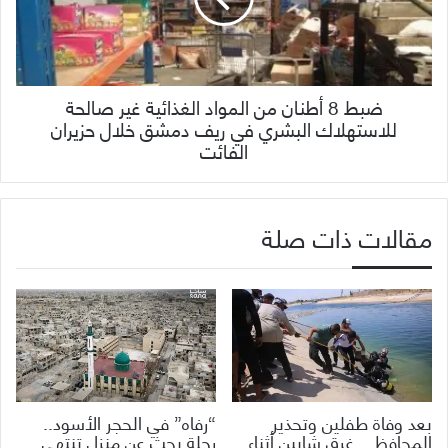
ضبط 8 أطنان من المواد الغذائية غير صالحة
للاستهلاك البشري في ريف دمشق خلال حزيران
الفائت
مقالات ذات صلة
بعد وفاة طفلين وتحذير
“رفاه” في الحجر الأسود..
المحافظ .. غرق شابين أثناء
رحلة بحث عن منزل تنتهي