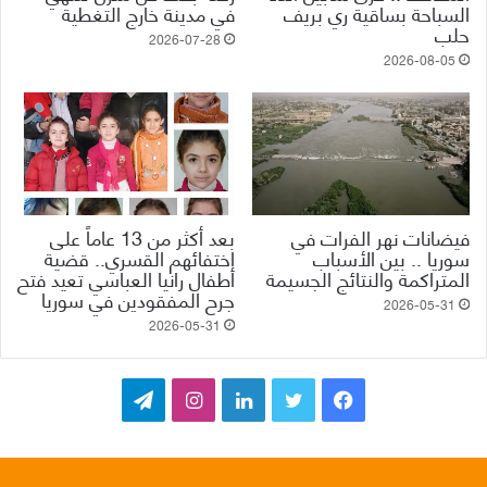
السباحة بساقية ري بريف
في مدينة خارج التغطية
حلب
2026-07-28
2026-08-05
فيضانات نهر الفرات في
بعد أكثر من 13 عاماً على
سوريا .. بين الأسباب
اختفائهم القسري.. قضية
المتراكمة والنتائج الجسيمة
أطفال رانيا العباسي تعيد فتح
جرح المفقودين في سوريا
2026-05-31
2026-05-31
ف
ت
ل
ا
ت
ي
و
ي
ن
ي
س
ي
ن
س
ل