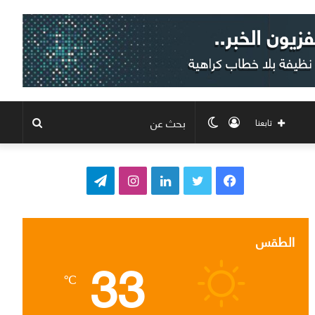
تسجيل
الوضع
بحث
تابعنا
الدخول
المظلم
عن
ف
ت
ل
ا
ت
ي
و
ي
ن
ي
س
ي
ن
س
ل
الطقس
33
ب
ت
ك
ت
ق
℃
و
ر
د
ق
ر