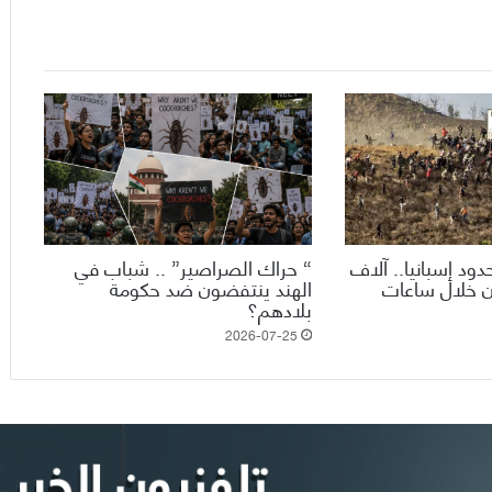
ود إسبانيا.. آلاف
“ حراك الصراصير” .. شباب في
ن خلال ساعات
الهند ينتفضون ضد حكومة
بلادهم؟
2026-07-25