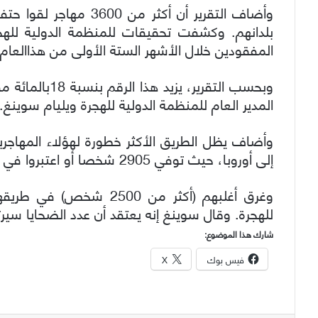
وأضاف التقرير أن أكثر م
المفقودين خلال الأشهر الستة الأولى من هذا
العام.
وبحسب التقرير، 
المدير العام للمنظمة الدولية للهجرة ويليام سوينغ.
وأضاف يظل الطريق الأكثر خطورة لهؤلاء المهاجرين
إلى أوروبا، حيث توفي 2905 شخصا أو اعتبروا في عداد المفقودين بحلول نهاية شهر حزيران.
وغرق أغلبهم (أكثر من 500
للهجرة. وقال سوينغ إنه يعتقد أن عدد الضحايا سي
شارك هذا الموضوع:
فيس بوك
X