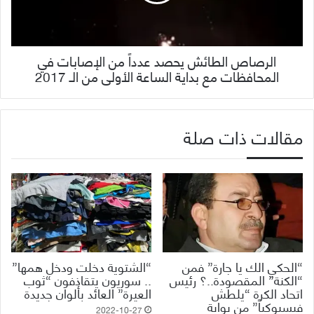
الرصاص الطائش يحصد عدداً من الإصابات في
المحافظات مع بداية الساعة الأولى من الـ 2017
مقالات ذات صلة
“الحكي الك يا جارة” فمن
“الشتوية دخلت ودخل همها”
“الكنة” المقصودة..؟ رئيس
.. سوريون يتقاذفون “ثوب
اتحاد الكرة “يلطش
العيرة” العائد بألوان جديدة
فيسبوكياً” من بوابة
2022-10-27