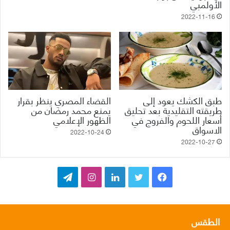
الأولمبي
2022-11-16
طبق الكشك يعود إلى
القضاء المصري ينظر بقرار
طريقته التقليدية بعد تحليق
يمنع محمد رمضان من
أسعار اللحوم والفروج في
الظهور الإعلامي
الاسواق
2022-10-24
2022-10-27
ف
ت
ل
ا
ت
ي
و
ي
ن
ي
س
ي
ن
س
ل
الطقس