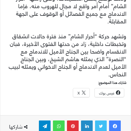
الشام” أمام أمر واقع لا مجال للهروب منه، فإما
الاندماج مع جميع الفصائل أو الوقوف على الجهة
المقابلة.
وتشهد حركة “أحرار الشام” منذ فترة حالات انشقاق
وتخبطات داخلية، زاد من حدتها الفتوى الأخيرة، فبان
الانقسام واضحا بين الجناح الأميل للاندماج مع
“النصرة” الذي يمثله هاشم الشيخ، وبين الجناح
الأميل لعدم الاندماج أو الجناح الاخواني ويمثله لبيب
النحاس.
شارك هذا الموضوع:
فيس بوك
X
لينكدإن
بينتيريست
واتساب
تيلقرام
شاركها