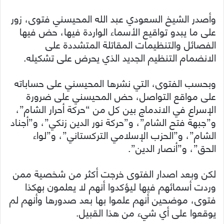
وأصدر الشيخ السعودي عبد الله المحيسني فتوى، زور
على ما يبدو تواقيع الأسماء الواردة فيها، حض فيها
الفصائل والتنظيمات المقاتلة المتشددة على
الانضمام التنظيم الجديد الذي يحرض على تشكيله.
وبحسب الفتوى، التي نشرها المحيسني على حساباته
على مواقع التواصل، حض المحيسني على ضرورة
الإسراع في الاندماج بين كل من “حركة أحرار الشام”،
و”جبهة فتح الشام”، و”حركة نور الدين زنكي”، و”أجناد
الشام”، و”الحزب الإسلامي التركستاني”، و”لواء
الحق”، و”أنصار الدين”.
لكن وبعد اصدار الفتوى خرجت أكثر من شخصية ممن
وردت أسمائهم فيها ليؤكدوا أنهم لا يعلمون بهكذا
فتوى، موضحين أنهم علموا بها بعد صدورها وأنهم لم
يوقعوا على أي شيء من هذا القبيل.