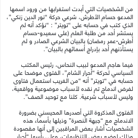
من الشخصيات التي أبدت استغرابها من ورود اسمها
المدعو حسام الأطرش، شرعي حركة “نور الدين زنكي”،
الذي كتب في حسابه على “تويتر” : “نؤكد أنه لم
يستشر أحد من طلبة العلم (علي سعيدو-حسام
أطرش-عمر رمضان) بالبيان الشرعي الصادر و لم
يستأذنهم أحد بإدراج أسمائهم بالبيان”.
فيما هاجم المدعو لبيب النحاس، رئيس المكتب
السياسي لحركة “أحرار الشام”، الفتوى موضحا على
حسابه في “تويتر” أنه “من الغريب استعمال فتاوى
لفرض اندماج تم نقده لأسباب موضوعية وواقعية،
وليس لأسباب شرعية. كلنا مع توحيد الصف”.
الفتوى المذكروة التي أصدرها المحيسني بضرورة
الاندماج مع “جبهة النصرة” وذيلها بأسماء هذه
الشخصيات أشار بعض المراقبين إلى أنها مقصودة
وذلك لوضع بعض التنظيمات، وعلى رأسها “أحرار