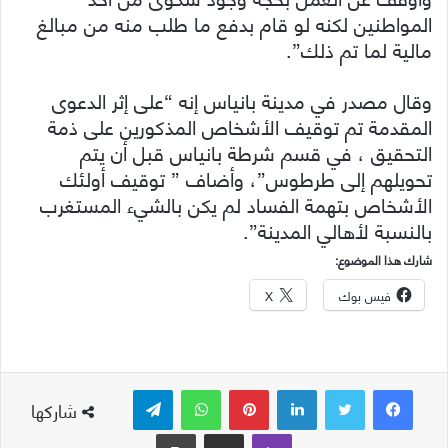
المواطنين لكنه لو قام بدفع ما طلب منه من مبالغ
مالية لما تم ذلك”.
وقال مصدر في مدينة بانياس إنه “على إثر الدعوى
المقدمة تم توقيف الأشخاص المذكورين على ذمة
التحقيق ، في قسم شرطة بانياس قبل أن يتم
تحويلهم إلى طرطوس”، وأضاف ” توقيف أولئك
الأشخاص بتهمة الفساد لم يكن بالشيء المستغرب
بالنسبة لأهالي المدينة”.
شارك هذا الموضوع:
فيس بوك
X
لينكدإن
بينتيريست
واتساب
تيلقرام
شاركها
ڤايبر
مشاركة عبر البريد
طباعة