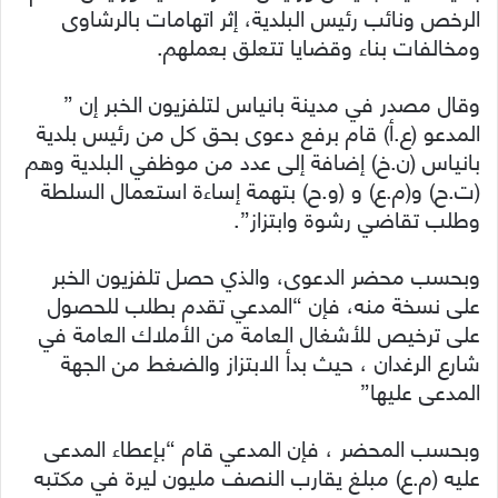
الرخص ونائب رئيس البلدية، إثر اتهامات بالرشاوى
ومخالفات بناء وقضايا تتعلق بعملهم.
وقال مصدر في مدينة بانياس لتلفزيون الخبر إن ”
المدعو (ع.أ) قام برفع دعوى بحق كل من رئيس بلدية
بانياس (ن.خ) إضافة إلى عدد من موظفي البلدية وهم
(ت.ح) و(م.ع) و (و.ح) بتهمة إساءة استعمال السلطة
وطلب تقاضي رشوة وابتزاز”.
وبحسب محضر الدعوى، والذي حصل تلفزيون الخبر
على نسخة منه، فإن “المدعي تقدم بطلب للحصول
على ترخيص للأشغال العامة من الأملاك العامة في
شارع الرغدان ، حيث بدأ الابتزاز والضغط من الجهة
المدعى عليها”
وبحسب المحضر ، فإن المدعي قام “بإعطاء المدعى
عليه (م.ع) مبلغ يقارب النصف مليون ليرة في مكتبه