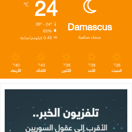
24
℃
و
ر
د
ق
ر
ك
إ
ر
ا
Damascus
38º - 24º
65%
ن
ا
م
سماء صافية
0.45 كيلومتر/ساعة
م
40
40
38
38
38
℃
℃
℃
℃
℃
السبت
الأحد
الأثنين
الثلاثاء
الأربعاء