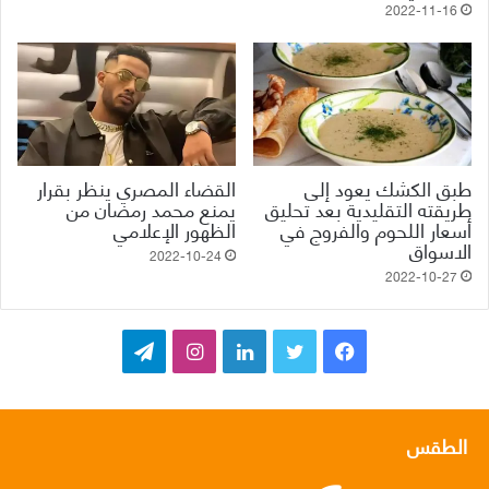
2022-11-16
طبق الكشك يعود إلى
القضاء المصري ينظر بقرار
طريقته التقليدية بعد تحليق
يمنع محمد رمضان من
أسعار اللحوم والفروج في
الظهور الإعلامي
الاسواق
2022-10-24
2022-10-27
ف
ت
ل
ا
ت
ي
و
ي
ن
ي
س
ي
ن
س
ل
الطقس
ب
ت
ك
ت
ق