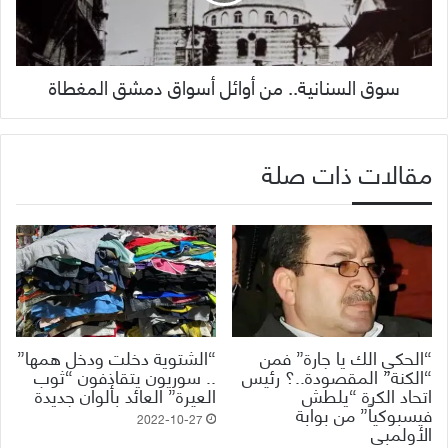
سوق السنانية.. من أوائل أسواق دمشق المغطاة
مقالات ذات صلة
“الحكي الك يا جارة” فمن
“الشتوية دخلت ودخل همها”
“الكنة” المقصودة..؟ رئيس
.. سوريون يتقاذفون “ثوب
اتحاد الكرة “يلطش
العيرة” العائد بألوان جديدة
فيسبوكياً” من بوابة
2022-10-27
الأولمبي