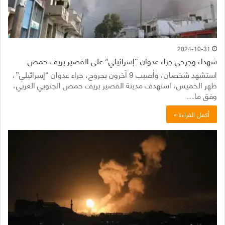
2024-10-31
شهداء وجرحى جراء عدوان “إسرائيلي” على القصير بريف حمص
استشهد شخصان، وأصيب 9 آخرون بجروح، جراء عدوان “إسرائيلي”،
ظهر الخميس، استهدف مدينة القصير بريف حمص الجنوبي الغربي،
وفق ما…
أكمل القراءة »