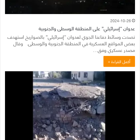
2024-10-26
عدوان “إسرائيلي” على المنطقة الوسطى والجنوبية
تصدت وسائط دفاعنا الجوي لعدوان “إسرائيلي” بالصواريخ استهدف
بعض المواقع العسكرية في المنطقة الجنوبية والوسطى. وقال
مصدر عسكري وفق…
أكمل القراءة »