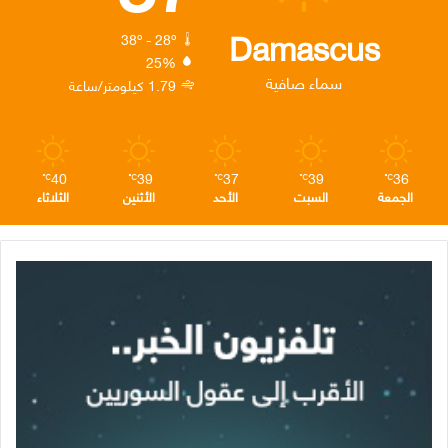
ك
إ
ر
ا
Damascus
38º - 28º
25%
ن
ا
م
سماء صافية
1.79 كيلومتر/ساعة
م
40
39
37
39
36
℃
℃
℃
℃
℃
الجمعة
السبت
الأحد
الأثنين
الثلاثاء