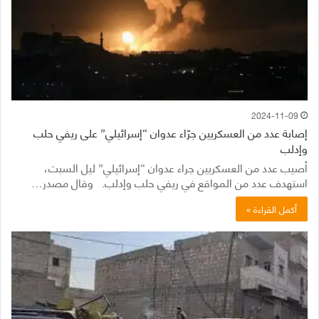
2024-11-09
إصابة عدد من العسكريين جرّاء عدوان “إسرائيلي” على ريفي حلب
وإدلب
أصيب عدد من العسكريين جراء عدوان “إسرائيلي” ليل السبت،
استهدف عدد من المواقع في ريفي حلب وإدلب. وقال مصدر…
أكمل القراءة »