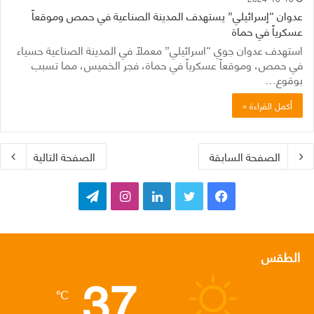
عدوان “إسرائيلي” يستهدف المدينة الصناعية في حمص وموقعاً
عسكرياً في حماة
استهدف عدوان جوي “اسرائيلي” معملاً في المدينة الصناعية حسياء
في حمص، وموقعاً عسكرياً في حماة، فجر الخميس، مما تسبب
بوقوع…
أكمل القراءة »
الصفحة السابقة
الصفحة التالية
ف
ت
ل
ا
ت
ي
و
ي
ن
ي
س
ي
ن
س
ل
الطقس
37
ب
ت
ك
ت
ق
℃
و
ر
د
ق
ر