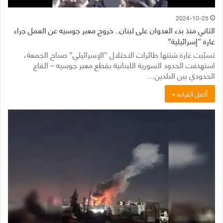
2024-10-25
الثاني منذ بدء العدوان على لبنان.. خروج معبر جوسيه عن العمل جراء
غارة “إسرائيلية”
تسبّبت غارة شنتها طائرات الاحتلال “الإسرائيلي” صباح الجمعة،
استهدفت الحدود السورية اللبنانية بقطع معبر جوسيه – القاع
الحدودي بين البلدين…
أكمل القراءة »