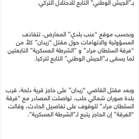
بـ”الجيش الوطني” التابع للاحتلال التركي.
وبحسب موقع “عنب بلدي” المعارض، تتقاذف
المسؤولية والاتهامات حول مقتل “زيدان” كلّاً من
“فرقة السلطان مراد” و ”الشرطة العسكرية” التابعتين
لما يسمّى بـ”الجيش الوطني” التابع لتركيا.
وبعد مقتل القاضي “زيدان” على حاجز قرية دلحة، قرب
بلدة صوران شمالي حلب، تواصلت المصادر مع “فرقة
السلطان مراد” للوقوف على تفاصيل الحادث، وقالت
“الفرقة” إن الحاجز يتبع لـ”الشرطة العسكرية”.