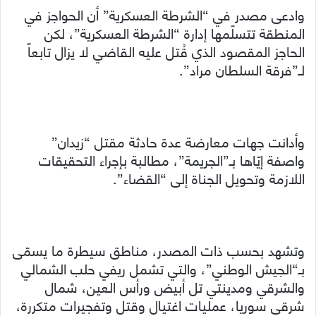
وادعى مصدر في “الشرطة العسكرية” أن الحواجز في
المنطقة تتسلّمها إدارة “الشرطة العسكرية”، لكن
الحاجز المقصود الذي قُتل عليه القاضي لا يزال تابعاً
لـ”فرقة السلطان مراد”.
وأدانت جهات معارضة عدة حادثة مقتل “زيدان”
واصفة إيّاها بـ”الجريمة”، مطالبة بإجراء التحقيقات
اللازمة وتحويل الجناة إلى “القضاء”.
وتشهد بحسب ذات المصدر، مناطق سيطرة ما يسمّى
بـ“الجيش الوطني”، والتي تشمل ريفي حلب الشمالي
والشرقي ومدينتي تل أبيض ورأس العين، شمال
شرقي سوريا، عمليات اغتيال وقتل وتفجيرات متكررة،