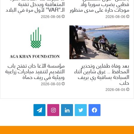
قطبي يضرب سوريا ولا
المتعاقبة ويدخل تقنية
موجات حارة على مدى منظور
الـ”VAR” لأول مرة في البلاد
2026-08-06
2026-08-06
بعد وفاة طفلين وتحذير
مؤسسة الآغا خان تفتح باب
المحافظ .. غرق شابين أثناء
التقديم لتنفيذ مبادرات زراعية
السباحة بساقية ري بريف
وبيئية في ريف حماة
حلب
2026-08-03
2026-08-05
ف
ت
ل
ا
ت
ي
و
ي
ن
ي
س
ي
ن
س
ل