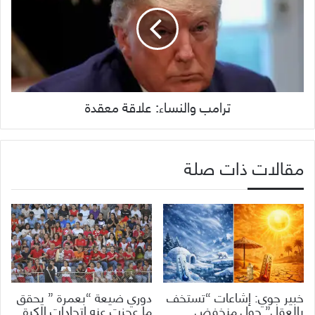
ترامب والنساء: علاقة معقدة
مقالات ذات صلة
خبير جوي: إشاعات “تستخف
دوري ضيعة “بعمرة ” يحقق
بالعقل” حول منخفض
ما عجزت عنه اتحادات الكرة