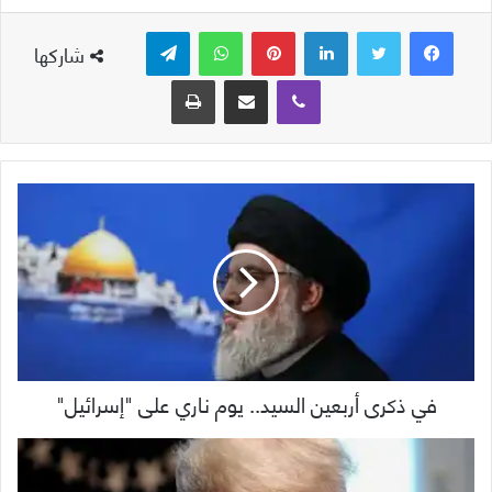
لينكدإن
بينتيريست
واتساب
تيلقرام
شاركها
ڤايبر
مشاركة عبر البريد
طباعة
في ذكرى أربعين السيد.. يوم ناري على "إسرائيل"