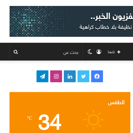
تسجيل
الوضع
بحث
تابعنا
الدخول
المظلم
عن
ف
ت
ل
ا
ت
ي
و
ي
ن
ي
س
ي
ن
س
ل
الطقس
34
ب
ت
ك
ت
ق
℃
و
ر
د
ق
ر