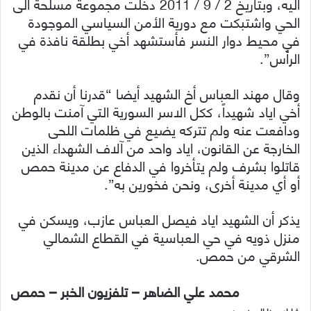
اليه، وبتاريخ 2 / 9 / 2011 دخلت مجموعة مسلحة الى
الحي واشتبكت مع دورية الأمن السياسي الموجودة
في محيط دوار النسر فأستشهد أخي بطلقة نافذة في
الرأس”.
وقال مهند العباس أخ الشهيد أيضا “قدرنا أن نقدم
أخي اياد شهيداً، ككل الاسر السورية التي آمنت بالوطن
ودافعت عنه ولم تتركه يضيع في ظلمات اللحى
الخارجة عن القانون، اياد واحد من آلاف الشهداء الذين
قاتلوا بشرف ولم يتأخروا في الدفاع عن مدينة حمص
أو أي مدينة أخرى، ونحن فخورين به”.
يذكر أن الشهيد اياد فيصل العباس عازب، ويسكن في
منزل ذويه في حي العباسية في القطاع الشمالي
الشرقي من حمص.
محمد علي الضاهر – تلفزيون الخبر – حمص