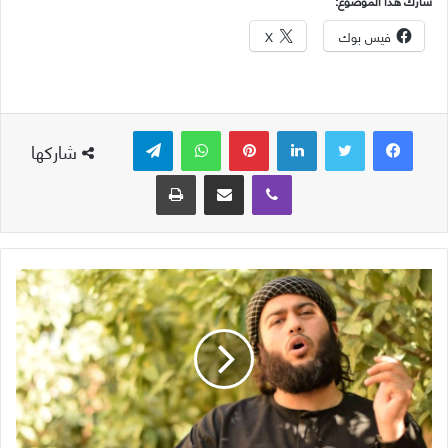
شارك هذا الموضوع:
فيس بوك
X
لينكدإن
بينتيريست
واتساب
تيلقرام
شاركها
ڤايبر
مشاركة عبر البريد
طباعة