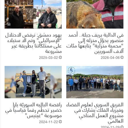
في الدالية بريف جبلة.. أحمد
يهود دمشق: نرفض الاحتلال
منصور يحوّل منزله إلى
“الإسرائيلي” وتم الا ستيلاء
“محمية منزلية” يتابعها مئات
على ممتلكاتنا بطريقة غير
آلاف السوريين
مشروعة
2025-03-02
2026-04-06
الفريق السوري لعلوم الفضاء
راقصة الباليه السوريّة يارا
وفيزياء الفلك يشارك في
خضير تحطّم رقماً قياسياً في
مشروع العمل المناخي
موسوعة “غينيس”
العالمي
2024-11-22
2024-11-29