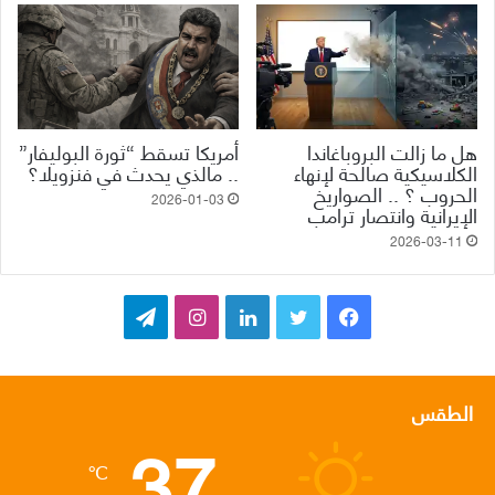
هل ما زالت البروباغاندا
أمريكا تسقط “ثورة البوليفار”
الكلاسيكية صالحة لإنهاء
.. مالذي يحدث في فنزويلا؟
الحروب ؟ .. الصواريخ
2026-01-03
الإيرانية وانتصار ترامب
2026-03-11
ف
ت
ل
ا
ت
ي
و
ي
ن
ي
س
ي
ن
س
ل
الطقس
37
ب
ت
ك
ت
ق
℃
و
ر
د
ق
ر