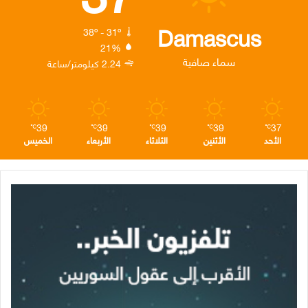
ك
إ
ر
ا
Damascus
38º - 31º
21%
ن
ا
م
سماء صافية
2.24 كيلومتر/ساعة
م
39
39
39
39
37
℃
℃
℃
℃
℃
الأحد
الأثنين
الثلاثاء
الأربعاء
الخميس