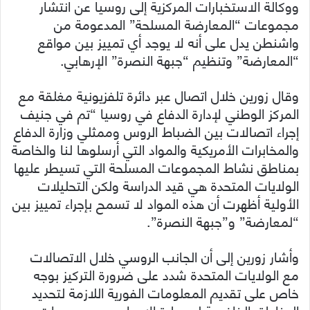
ووكالة الاستخبارات المركزية إلى روسيا عن انتشار
مجموعات “المعارضة المسلحة” المدعومة من
واشنطن يدل على أنه لا يوجد أي تمييز بين مواقع
“المعارضة” وتنظيم “جبهة النصرة” الإرهابي.
وقال زورين خلال اتصال عبر دائرة تلفزيونية مغلقة مع
المركز الوطني لإدارة الدفاع في روسيا “تم في جنيف
إجراء اتصالات بين الضباط الروس وممثلي وزارة الدفاع
والمخابرات الأمريكية والمواد التي أرسلوها لنا والخاصة
بمناطق نشاط المجموعات المسلحة التي تسيطر عليها
الولايات المتحدة هي قيد الدراسة ولكن التحليلات
الأولية أظهرت أن هذه المواد لا تسمح بإجراء تمييز بين
“لمعارضة” و”جبهة النصرة”.
وأشار زورين إلى أن الجانب الروسي خلال الاتصالات
مع الولايات المتحدة شدد على ضرورة التركيز بوجه
خاص على تقديم المعلومات الفورية اللازمة لتحديد
المناطق الخاضعة لسيطرة الإرهابيين ومجموعات