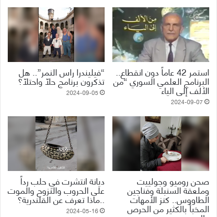
استمر 42 عاماً دون انقطاع..
“فيليندرا راس النمر”.. هل
البرنامج العلمي السوري “من
تذكرون برنامج حلّا واحتلّا؟
الألف إلى الياء
2024-09-05
2024-09-07
صحن روميو وجولييت
ديانة انتشرت في حلب رداً
وملعقة السنبلة وفناجين
على الحروب والنزوح والموت
الطاووس.. كنز الأمهات
..ماذا تعرف عن القلندرية؟
المخبأ بالكثير من الحرص
2024-05-16