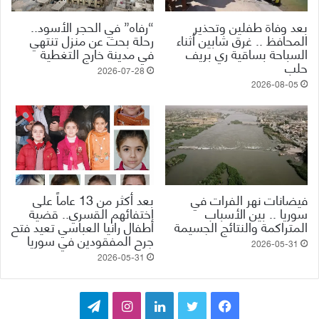
بعد وفاة طفلين وتحذير
“رفاه” في الحجر الأسود..
المحافظ .. غرق شابين أثناء
رحلة بحث عن منزل تنتهي
السباحة بساقية ري بريف
في مدينة خارج التغطية
حلب
2026-07-28
2026-08-05
فيضانات نهر الفرات في
بعد أكثر من 13 عاماً على
سوريا .. بين الأسباب
اختفائهم القسري.. قضية
المتراكمة والنتائج الجسيمة
أطفال رانيا العباسي تعيد فتح
جرح المفقودين في سوريا
2026-05-31
2026-05-31
ف
ت
ل
ا
ت