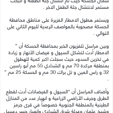
مستمر لانتشال جثة الطفل الاخر .
ويستمر هطول الامطار الغزيرة على مناطق محافظة
الحسكة مصحوبة بالعواصف الرعدية لليوم الثاني على
التوالي .
وبين مراسل تلفزيون الخبر بمحافظة الحسكة أن ”
الامطار أدت لتشكل السيول و فيضان الأنهار و زيادة
في تخزين السدود حيث سجلت اكبر كمية للهطول
بمنطقة مركدة 70 مم و الشدادي 55 مم أبو راسين
32 و راس العين و تل براك 30 مم و الحسكة 25 مم ”
.
وأضاف المراسل أن “السيول و الفيضانات أدت لقطع
الطرق وجرف الأراضي الزراعية و انهيار عدد من المنازل
الطينية بالمنطقة الجنوبية خصوصاً في قرى جرمز
وشيخ عثمان وعدلة شرق الشدادي وانهيار جسر دعيبيل