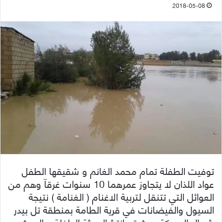
2018-05-08
توفيت الطفلة تمام محمد الغانم و شقيقها الطفل
عواد اللذان لا يتجاوز عمرهما 10 سنوات غرقآ وهم من
العوائل التي تتنقل لتربية الاغنام ( الغنامة ) نتيجة
السيول والفيضانات في قرية الطامة بمنطقة تل بيدر
شمال الحسكة حيث تم انتشال جثة الطفلة و البحث