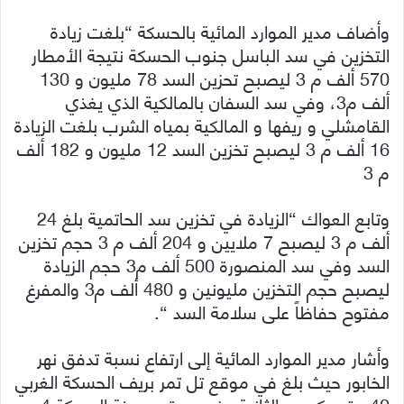
وأضاف مدير الموارد المائية بالحسكة “بلغت زيادة
التخزين في سد الباسل جنوب الحسكة نتيجة الأمطار
570 ألف م 3 ليصبح تحزين السد 78 مليون و 130
ألف م3، وفي سد السفان بالمالكية الذي يغذي
القامشلي و ريفها و المالكية بمياه الشرب بلغت الزيادة
16 ألف م 3 ليصبح تخزين السد 12 مليون و 182 ألف
م 3
وتابع العواك “الزيادة في تخزين سد الحاتمية بلغ 24
ألف م 3 ليصبح 7 ملايين و 204 ألف م 3 حجم تخزين
السد وفي سد المنصورة 500 ألف م3 حجم الزيادة
ليصبح حجم التخزين مليونين و 480 ألف م3 والمفرغ
مفتوح حفاظاً على سلامة السد “.
وأشار مدير الموارد المائية إلى ارتفاع نسبة تدفق نهر
الخابور حيث بلغ في موقع تل تمر بريف الحسكة الغربي
40 متر مكعب بالثانية وفي موقع مدينة الحسكة 4