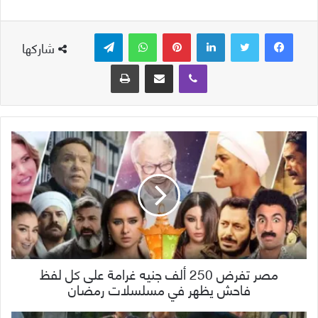
لينكدإن
بينتيريست
واتساب
تيلقرام
شاركها
ڤايبر
مشاركة عبر البريد
طباعة
مصر تفرض 250 ألف جنيه غرامة على كل لفظ
فاحش يظهر في مسلسلات رمضان