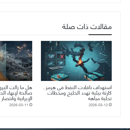
مقالات ذات صلة
استهداف ناقلات النفط في هرمز..
هل ما زالت البروب
كارثة بيئية تهدد الخليج ومحطات
صالحة لإنهاء الح
تحلية مياهه
الإيرانية وانتصار
2026-03-11
2026-03-12