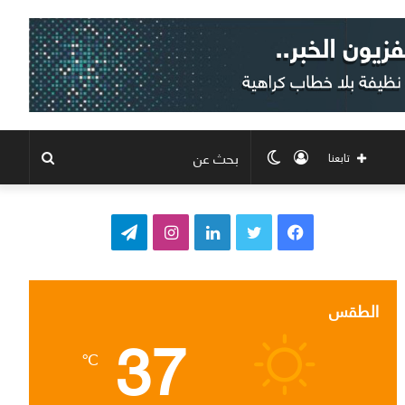
تسجيل
الوضع
بحث
تابعنا
الدخول
المظلم
عن
ف
ت
ل
ا
ت
ي
و
ي
ن
ي
س
ي
ن
س
ل
الطقس
37
ب
ت
ك
ت
ق
℃
و
ر
د
ق
ر