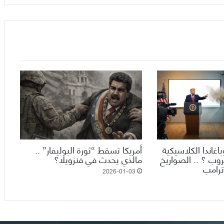
اغاندا الكلاسيكية
أمريكا تسقط “ثورة البوليفار” ..
روب ؟ .. الصواريخ
مالذي يحدث في فنزويلا؟
 ترامب
2026-01-03