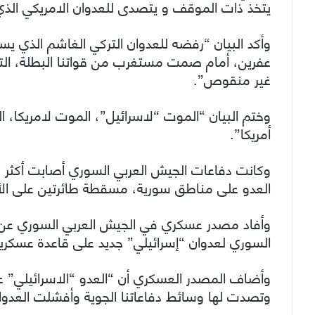
يتخذ ذات الموقف و يتصدى للعدوان الامريكي الذي
وأكد البيان “رفضه للعدوان التركي الغاشم الذي ي
عفرين، أمام صمت مستغرب من قواتنا البطلة، التي
غير منقوص”.
وختم البيان “الموت “لاسرائيل”، الموت لامريكا، ا
أمريكا”.
وكانت دفاعات الجيش العربي السوري أصابت أكثر من
العدو على مناطق سورية، مسقطة طائرتين على الأقل صباح 
وأفاد مصدر عسكري في الجيش العربي السوري عن 
السوري لعدوان “إسرائيلي” جديد على قاعدة عسكري
وأضاف المصدر العسكري أن “العدو “الاسرائيلي” ع
وتصدت لها وسائط دفاعاتنا الجوية وأفشلت العدوا