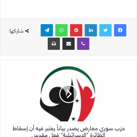
لينكدإن
بينتيريست
واتساب
تيلقرام
شاركها
ڤايبر
مشاركة عبر البريد
طباعة
حزب سوري معارض يصدر بياناً يعتبر فيه أن إسقاط
الطائرة "الإسرائيلية" فعل مقدس