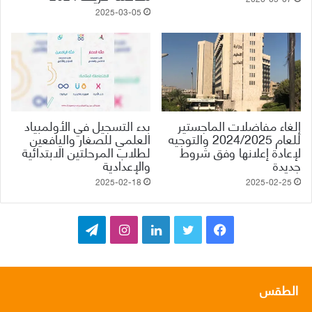
2025-03-05
إلغاء مفاضلات الماجستير
بدء التسجيل في الأولمبياد
للعام 2024/2025 والتوجيه
العلمي للصغار واليافعين
لإعادة إعلانها وفق شروط
لطلاب المرحلتين ‏الابتدائية
جديدة
والإعدادية
2025-02-18
2025-02-25
ف
ت
ل
ا
ت
ي
و
ي
ن
ي
س
ي
ن
س
ل
الطقس