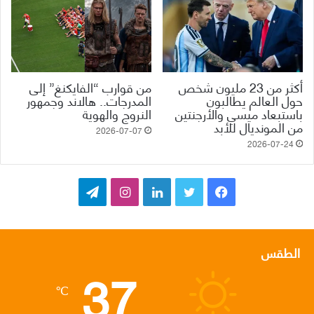
أكثر من 23 مليون شخص
من قوارب “الفايكنغ” إلى
حول العالم يطالبون
المدرجات.. هالاند وجمهور
باستبعاد ميسي والأرجنتين
النروج والهوية
من المونديال للأبد
2026-07-07
2026-07-24
ف
ت
ل
ا
ت
ي
و
ي
ن
ي
س
ي
ن
س
ل
الطقس
37
ب
ت
ك
ت
ق
℃
و
ر
د
ق
ر