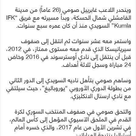
وينحدر اللاعب غابرييل صومي (26 عاماً) من مدينة
القامشلي شمال الحسكة، وبدأ مسيرته مع فريق “IFK
Kumla” السويدي منذ أن كان عمره سبع سنوات.
واستمر معه عشر سنوات ثم انتقل إلى صفوف
سيريانيسكا الذي قدم معه مستوى ممتاز، في 2012،
قبل أن ينتقل إلى نادي أوسترسوند في 2016 وخاض
24 مباراة وسجل ثلاثة أهداف.
وساهم صومي بتأهل ناديه السويدي إلى الدور الثاني
من بطولة الدوري الأوروبي “يوروباليغ”، حيث سيلتقي
مع نادي ارسنال الانكليزي.
والتحق صومي في صفوف المنتخب السوري لكرة
القدم في الملحق الآسيوي المؤهل إلى كأس العالم،
في تشرين الأول من عام 2017، والذي خسره أمام
أستراليا بنتيجة المباراتين.