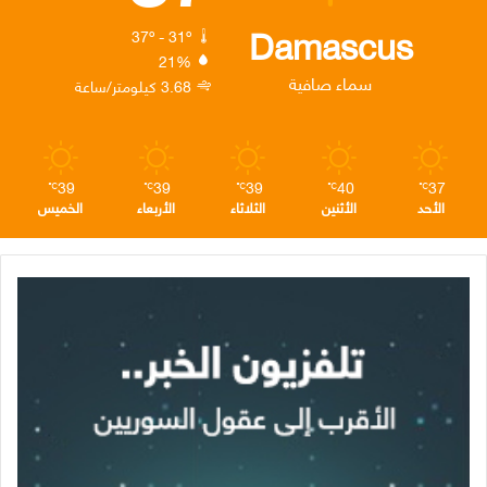
ك
إ
ر
ا
Damascus
37º - 31º
21%
ن
ا
م
سماء صافية
3.68 كيلومتر/ساعة
م
39
39
39
40
37
℃
℃
℃
℃
℃
الأحد
الأثنين
الثلاثاء
الأربعاء
الخميس