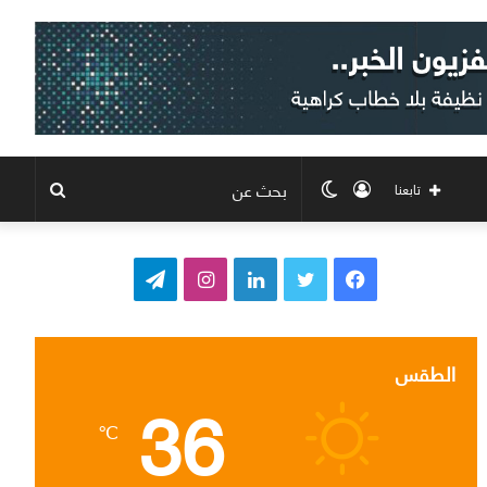
تسجيل
الوضع
بحث
تابعنا
الدخول
المظلم
عن
ف
ت
ل
ا
ت
ي
و
ي
ن
ي
س
ي
ن
س
ل
الطقس
36
ب
ت
ك
ت
ق
℃
و
ر
د
ق
ر