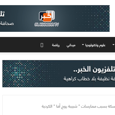
علوم وتكنولوجيا
ميداني
رياضة
المزيد
لحسكة بسبب ممارسات ” شبيبة روج آفا ” الكردية