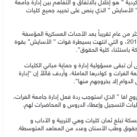
دية ” هو إخلال بالاتفاق و التفاهم بين إدارة جامعة
” الأسايش ” الذي ينص على تحييد جميع كليات
ر من عام تقريباً بعد الأحداث العسكرية المؤسفة
التي شهدتها مدينة الحسكة في شهر آب من عام 2016، و التي انتهت بسيطرة قوات ” الأسايش” بقوة
 باستثناء كلية الحقوق”.
أن تبقى مسؤولية إدارة و حماية مباني الكليات
الفرات و كوادرها العاملة، وأردف قائلاً إن “إدارة
الدوام إلا بخروجهم منها”.
ج افا ” الذي استوجب ردة فعل إدارة جامعة الفرات،
ليات التسجيل وإعطاء الدروس و المحاضرات لهم.
سكة تبلغ ثمان كليات وهي التربية و الآداب و
و الحقوق وطب الأسنان وعدد من المعاهد المتوسطة.