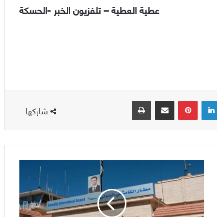
عطية العطية – تلفزيون الخبر -الحسكة
لينكدإن
بينتيريست
مشاركة عبر البريد
طباعة
شاركها