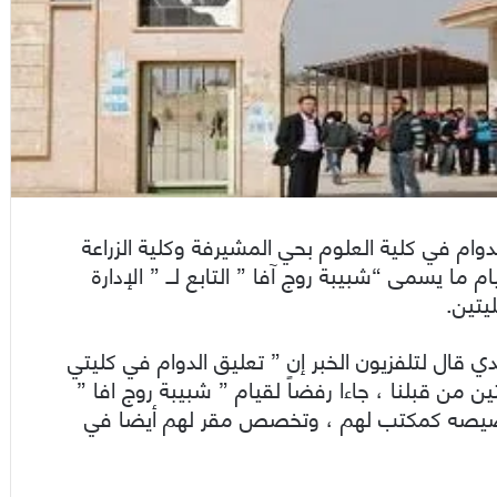
وام في كلية العلوم بحي المشيرفة وكلية الزراعة
 ما يسمى “شبيبة روج آفا ” التابع لــ ” الإدارة
يتين.
ي قال لتلفزيون الخبر إن ” تعليق الدوام في كليتي
ين من قبلنا ، جاءا رفضاً لقيام ” شبيبة روج افا ”
 وتخصيصه كمكتب لهم ، وتخصص مقر لهم أيضا في