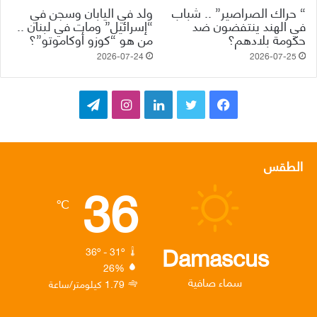
“ حراك الصراصير” .. شباب
ولد في اليابان وسجن في
في الهند ينتفضون ضد
“إسرائيل” ومات في لبنان ..
حكومة بلادهم؟
من هو “كوزو أوكاموتو”؟
2026-07-24
2026-07-25
ف
ت
ل
ا
ت
ي
و
ي
ن
ي
س
ي
ن
س
ل
الطقس
36
ب
ت
ك
ت
ق
℃
و
ر
د
ق
ر
ك
إ
ر
ا
Damascus
36º - 31º
26%
ن
ا
م
سماء صافية
1.79 كيلومتر/ساعة
م