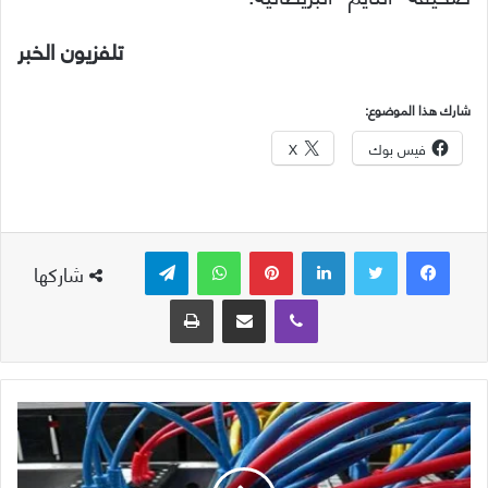
تلفزيون الخبر
شارك هذا الموضوع:
فيس بوك
X
لينكدإن
بينتيريست
واتساب
تيلقرام
شاركها
ڤايبر
مشاركة عبر البريد
طباعة