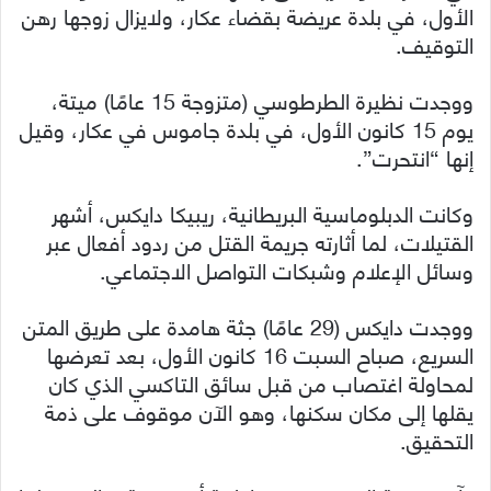
الأول، في بلدة عريضة بقضاء عكار، ولايزال زوجها رهن
التوقيف.
ووجدت نظيرة الطرطوسي (متزوجة 15 عامًا) ميتة،
يوم 15 كانون الأول، في بلدة جاموس في عكار، وقيل
إنها “انتحرت”.
وكانت الدبلوماسية البريطانية، ريبيكا دايكس، أشهر
القتيلات، لما أثارته جريمة القتل من ردود أفعال عبر
وسائل الإعلام وشبكات التواصل الاجتماعي.
ووجدت دايكس (29 عامًا) جثة هامدة على طريق المتن
السريع، صباح السبت 16 كانون الأول، بعد تعرضها
لمحاولة اغتصاب من قبل سائق التاكسي الذي كان
يقلها إلى مكان سكنها، وهو الآن موقوف على ذمة
التحقيق.