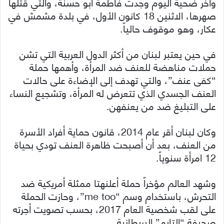
وآخر ضحية اليوم وجدت فاطمة أبو حسنة، والتي قتلها
صهرها، الاثنين 18 كانون الأول، في بلدة مشمش في
عكار، وهو موقوف حالياً.
في حين يعتبر لبنان من أكثر الدول العربية التي تشن
حملات مناهضة للعنف ضد المرأة، وأهمها حملة
“كفى عنف”، والتي تهدف إلى الإضاءة على حالات
العنف الجسدي الذي تتعرض له المرأة، وتشجيع النساء
على التبليغ ضد من يعنفهن.
وكان لبنان أقر عام 2014، قانون حماية أفراد الأسرة
من العنف، بعد أن أصبحت ظاهرة العنف تودي بحياة
12 امرأة سنوياً.
وشهد العالم مؤخراً حملة أعلنهتا ممثلة أمريكية ضد
التحرش، باستخدام وسم “me too”، وحازت الحملة
على لقب شخصية العام 2017، بحسب تصويت أجرته
صحيفة “التايم” البريطانية.