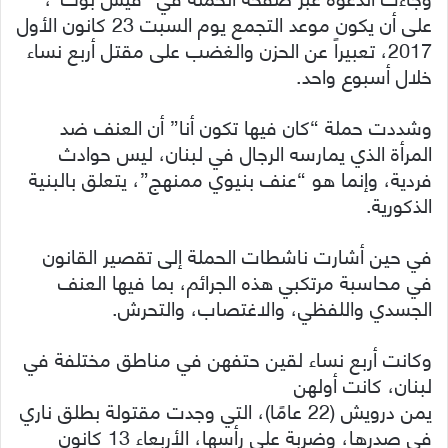
على أن يكون موعد التجمع يوم السبت 23 كانون الأول
2017، تعبيراً عن الحزن والغضب على مقتل أربع نساء
خلال أسبوع واحد.
وشددت حملة “كان فيها تكون أنا” أن العنف ضد
المرأة الذي يمارسه الرجال في لبنان، ليس حوادث
فردية، وإنما هو “عنف بنيوي ممنهج”، يتعلق بالبنية
الذكورية.
في حين أشارت ناشطات الحملة إلى تقصير القانون
في محاسبة مرتكبي هذه الجرائم، بما فيها العنف
الجسدي واللفظي، والاغتصاب، والتحرش.
وكانت أربع نساء لقين حتفهن في مناطق مختلفة في
لبنان، كانت أولهن
يمن درويش (22 عامًا)، التي وجدت مقتولة بطلق ناري
في صدرها، وضربة على رأسها، الأربعاء 13 كانون