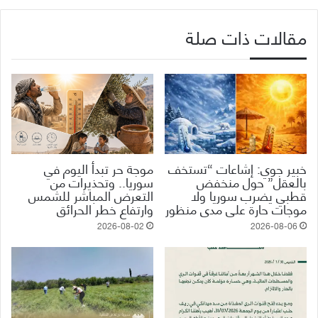
مقالات ذات صلة
خبير جوي: إشاعات “تستخف
موجة حر تبدأ اليوم في
بالعقل” حول منخفض
سوريا.. وتحذيرات من
قطبي يضرب سوريا ولا
التعرض المباشر للشمس
موجات حارة على مدى منظور
وارتفاع خطر الحرائق
2026-08-02
2026-08-06