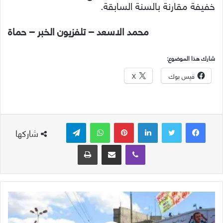
خفيفة مقارنة بالسنة السابقة.
محمد الاسعد – تلفزيون الخبر – حماة
شارك هذا الموضوع:
فيس بوك
X
لينكدإن
بينتيريست
واتساب
تيلقرام
شاركها
ڤايبر
مشاركة عبر البريد
طباعة