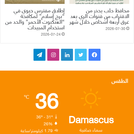
محافظ حلب يحذر من
إطلاق مفترس حيوي في
الاقتراب من قنوات الري بعد
“برج إسلام” لمكافحة
غرق أربعة أشخاص خلال شهر
“العنكبوت الأحمر” والحد من
استخدام المبيدات
2026-07-30
2026-07-24
ف
ت
ل
ا
ت
ي
و
ي
ن
ي
س
ي
ن
س
ل
الطقس
36
ب
ت
ك
ت
ق
℃
و
ر
د
ق
ر
ك
إ
ر
ا
Damascus
36º - 31º
26%
ن
ا
م
سماء صافية
1.79 كيلومتر/ساعة