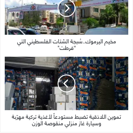
مخيم اليرموك..سُبحِة الشتات الفلسطيني التي
“فرطت"
تموين اللاذقية تضبط مستودعاً لأغذية تركية مهرّبة
وسيارة غاز منزلي منقوصة الوزن