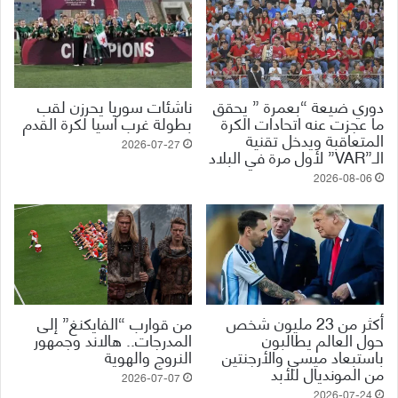
دوري ضيعة “بعمرة ” يحقق
ناشئات سوريا يحرزن لقب
ما عجزت عنه اتحادات الكرة
بطولة غرب آسيا لكرة القدم
المتعاقبة ويدخل تقنية
2026-07-27
الـ”VAR” لأول مرة في البلاد
2026-08-06
أكثر من 23 مليون شخص
من قوارب “الفايكنغ” إلى
حول العالم يطالبون
المدرجات.. هالاند وجمهور
باستبعاد ميسي والأرجنتين
النروج والهوية
من المونديال للأبد
2026-07-07
2026-07-24