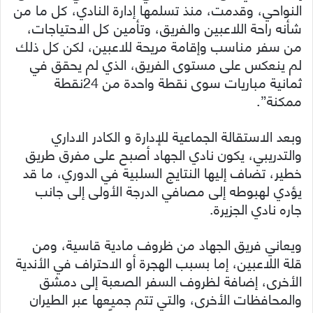
النواحي، وقدمت، منذ تسلمها إدارة النادي، كل ما من
شأنه راحة اللاعبين والفريق، وتأمين كل الاحتياجات،
من سفر مناسب وإقامة مريحة للاعبين، لكن كل ذلك
لم ينعكس على مستوى الفريق، الذي لم يحقق في
ثمانية مباريات سوى نقطة واحدة من 24نقطة
ممكنة”.
وبعد الاستقالة الجماعية للإدارة و الكادر الاداري
والتدريبي، يكون نادي الجهاد أصبح على مفرق طريق
خطير، تضاف إليها النتايج السلبية في الدوري، ما قد
يؤدي لهبوطه إلى مصافي الدرجة الأولى إلى جانب
جاره نادي الجزيرة.
ويعاني فريق الجهاد من ظروف مادية قاسية، ومن
قلة اللاعبين، إما بسبب الهجرة أو الاحتراف في الأندية
الأخرى، إضافة لظروف السفر الصعبة إلى دمشق
والمحافظات الأخرى، والتي تتم جميعها عبر الطيران