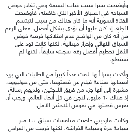
وأوضحت يسرا سبب غياب البسمة وهي تغادر حوض
السباحة في السباق الأخير الذي خاضته، فأوضحت
الفتاة السورية أنه ما كان هناك من سبب لتبتسم
لأجله، إذ كان عليها أن تؤدي بشكل أفضل، فعلى الرغم
من أنه كان من الواضح عدم امتلاكها فرصة خوض
السباق النهائي وإحراز ميدالية، لكنها كانت تود على
الأقل تحطيم أفضل رقم سجلته سابقاً، لكنها لم
تستطع.
وأكدت يسرا أنها تلقت عدداً كبيراً من الطلبات التي يريد
أصحابها صناعة فيلم عن قصتهما، حتى من هوليوود،
مشيرة إلى أنها جزء من فريق اللاجئين، ولديهم رسالة،
إذ هناك ٦٠ مليون لاجئ في كل أنحاء العالم، ويجب أن
تغرس قصتها في نفوس اللاجئين الأمل.
وكانت مارديني خاضت منافسات سباق ١٠٠ متر
سباحة حرة وسباحة الفراشة، لكنها خرجت من المراحل