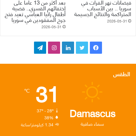
فيضانات نهر الفرات في
بعد أكثر من 13 عاماً على
سوريا .. بين الأسباب
اختفائهم القسري.. قضية
المتراكمة والنتائج الجسيمة
أطفال رانيا العباسي تعيد فتح
جرح المفقودين في سوريا
2026-05-31
2026-05-31
ف
ت
ل
ا
ت
ي
و
ي
ن
ي
س
ي
ن
س
ل
الطقس
31
ب
ت
ك
ت
ق
℃
و
ر
د
ق
ر
ك
إ
ر
ا
Damascus
37º - 28º
38%
ن
ا
م
سماء صافية
1.34 كيلومتر/ساعة
م