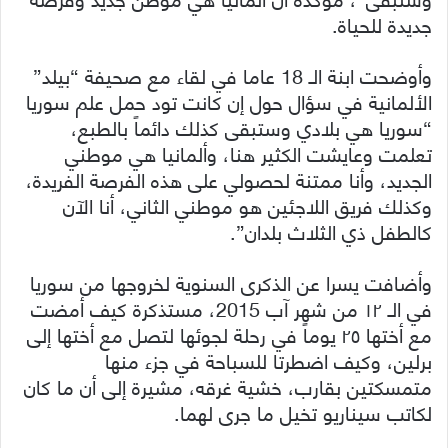
جديدة للحياة.
وأوضحت ابنة الـ 18 عاما في لقاء مع صحيفة “بيلد”
الألمانية في سؤال حول إن كانت تود حمل علم سوريا
“سوريا هي بلادي وستبقى كذلك دائماً بالطبع،
تعلمت وعايشت الكثير هنا، وألمانيا هي موطني
الجديد، وأنا ممتنة لحصولي على هذه الفرصة الفريدة،
وكذلك فريق اللاجئين هو موطني الثاني، أنا الآن
كالطفل ذي الثلاث بلدان”.
وأضافت يسرا عن الذكرى السنوية لخروجها من سوريا
في الـ ١٢ من شهر آب 2015، مستذكرة كيف أمضت
مع أختها ٢٥ يوماً في رحلة لجوئها لتصل مع أختها إلى
برلين، وكيف اضطرتا للسباحة في جزء منها
متمسكتين بقارب، خشية غرقه، مشيرة إلى أن ما كان
لكاتب سيناريو تخيل ما جرى لهما.