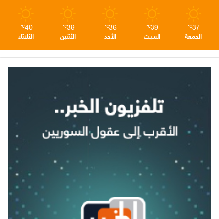
40
39
36
39
37
℃
℃
℃
℃
℃
الجمعة
السبت
الأحد
الأثنين
الثلاثاء