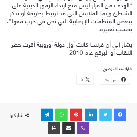
“الهدف من القرار ليس منع ارتداء الرموز الدينية على
الشاطئ وإنما الملابس التي قد ترتبط بطريقة أو تذكر
ببعض المنظمات الإرهابية التي نحن في حرب معها”،
بحسب تعبيره.
يشار إلى أن فرنسا كانت أول دولة أوروبية أقرت حظر
النقاب أو البرقع عام 2010
شارك هذا الموضوع:
فيس بوك
X
لينكدإن
بينتيريست
واتساب
تيلقرام
شاركها
ڤايبر
مشاركة عبر البريد
طباعة