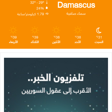
ك
إ
ر
ا
Damascus
32º - 29º
24%
ن
ا
م
سماء صافية
1.79 كيلومتر/ساعة
م
39
39
38
38
31
℃
℃
℃
℃
℃
السبت
الأحد
الأثنين
الثلاثاء
الأربعاء