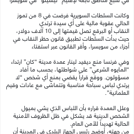
وكانت السلطات السويرية فرضت في 8 من تموز
الحالي عقوبة مالية على أي سيدة ترتدي
النقاب أو البرقع تصل قيمتها إلى 10 آلاف دولار،
حيث بدأت السلطات تطبيق قانون حظر النقاب في
أجزاء من سويسرا، وأقر القانون عبر استفتاء
وفي فرنسا منع ديفيد لينار عمدة مدينة “كان” ارتداء
“المايوه الشرعي” على شواطئها، بحسب ما أفاد
مسؤولون. ووقع قراراً يقضي بمنع أي شخص “لا
يرتدي لباس سباحة مناسبة وتتماشى مع عادات وقيم
العلمانية”.
وعلل العمدة قراره بأن اللباس الذي يشي بميول
الشخص الدينية قد يشكل في ظل الظروف الأمنية
الحالية تهديداً للأمن العام.
من جهته، أوضح رئيس الجهاز البلدي في المدينة أن