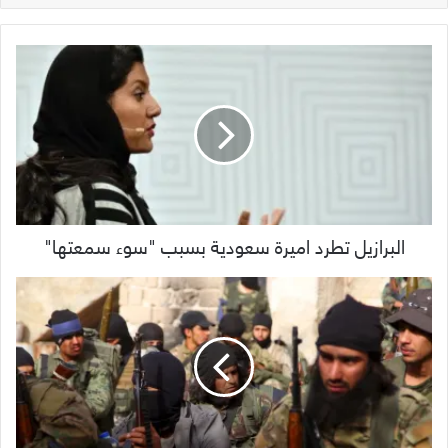
البرازيل تطرد اميرة سعودية بسبب "سوء سمعتها"