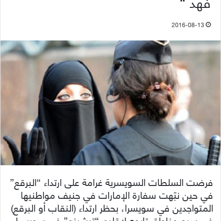
فهد “
2016-08-13
فرضت السلطات السويسرية غرامة على ارتداء “البرقع”
في حين نبّهت سفارة الإمارات في جنيف مواطنيها
المتواجدين في سويسرا، بحظر ارتداء (النقاب أو البرقع)
في سبع مناطق تابعه لإقليم “تيشينو” في سويسرا