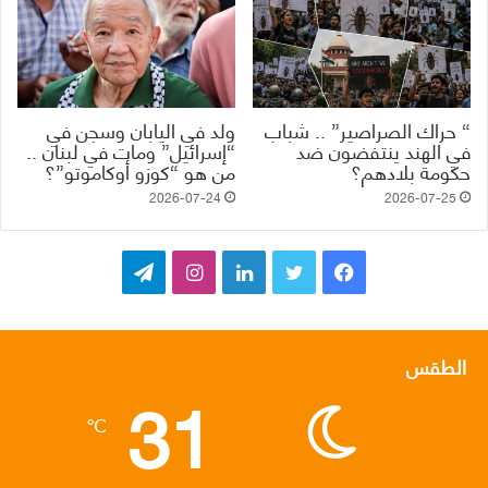
“ حراك الصراصير” .. شباب
ولد في اليابان وسجن في
في الهند ينتفضون ضد
“إسرائيل” ومات في لبنان ..
حكومة بلادهم؟
من هو “كوزو أوكاموتو”؟
2026-07-24
2026-07-25
ف
ت
ل
ا
ت
ي
و
ي
ن
ي
س
ي
ن
س
ل
الطقس
31
ب
ت
ك
ت
ق
℃
و
ر
د
ق
ر