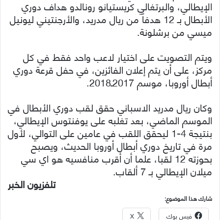
الإيطالي، والبرتغالي كريستيانو رونالدو هداف دوري
الأبطال بـ 12 هدفاً من ريال مدريد، والأرجنتيني ليونيل
ميسي من برشلونة.
ويتم التصويت على اختيار لاعب واحد فقط في كل
مركز، على أن يتم إعلان الفائزين، في حفل قرعة دوري
أبطال أوروبا، موسم 2017ـ2018.
وكان ريال مدريد الاسباني حقق لقب دوري الأبطال في
الموسم الماضي، بعد تغلبه على يوفنتوس الإيطالي،
بنتيجة 4-1 ليحقق اللقب في عامين على التوالي، لأول
مرة في تاريخ دوري أبطال أوروبا الحديث، ويصبح
بحوزته 12 لقبا، علما أن أقرب منافسيه هو اي سي
ميلان الإيطالي بـ 7 ألقاب.
تلفزيون الخبر
شارك هذا الموضوع:
فيس بوك
X