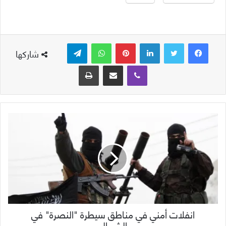
لينكدإن
بينتيريست
واتساب
تيلقرام
شاركها
ڤايبر
مشاركة عبر البريد
طباعة
انفلات أمني في مناطق سيطرة "النصرة" في
الشمال