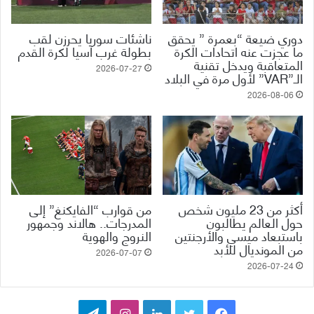
دوري ضيعة “بعمرة ” يحقق
ناشئات سوريا يحرزن لقب
ما عجزت عنه اتحادات الكرة
بطولة غرب آسيا لكرة القدم
المتعاقبة ويدخل تقنية
2026-07-27
الـ”VAR” لأول مرة في البلاد
2026-08-06
أكثر من 23 مليون شخص
من قوارب “الفايكنغ” إلى
حول العالم يطالبون
المدرجات.. هالاند وجمهور
باستبعاد ميسي والأرجنتين
النروج والهوية
من المونديال للأبد
2026-07-07
2026-07-24
ف
ت
ل
ا
ت