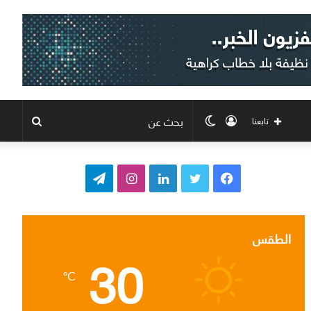
تسجيل
الوضع
بحث
تابعنا
الدخول
المظلم
عن
ف
ت
ل
ا
ت
ي
و
ي
ن
ي
س
ي
ن
س
ل
الطقس
30
ب
ت
ك
ت
ق
℃
و
ر
د
ق
ر