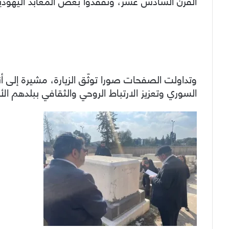
القرن السادس عشر، وتفقدوا بعض المعابد اليهودية
وتداولت الصفحات صورا توثّق الزيارة، مشيرة إلى أ
السوري وتعزيز الارتباط الروحي والثقافي ببلدهم ال