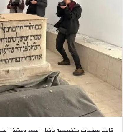
قالت صفحات متخصصة بأخبار “يهود دمشق” على مو