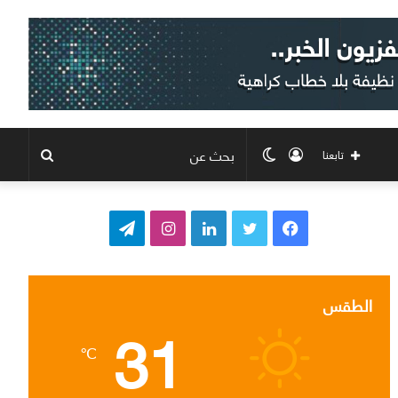
تسجيل
الوضع
بحث
تابعنا
الدخول
المظلم
عن
ف
ت
ل
ا
ت
ي
و
ي
ن
ي
س
ي
ن
س
ل
الطقس
31
ب
ت
ك
ت
ق
℃
و
ر
د
ق
ر