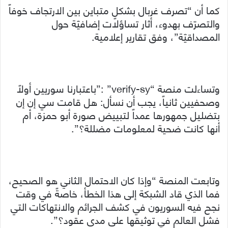
كما أن “تصرف غربال بشكلٍ متباين بين الارتجاف خوفاً
والتصرّف بهدوء، أثار تساؤلات إضافيّة حول
المصداقيّة”، وفق تقارير إعلامية.
وتساءلت منصة “verify-sy” :”باعتبارنا سوريين أولاً
وصحفيين ثانياً، يجب أن نسأل: هل قامت سي إن إن
بتضليل جمهورها عمداً لتبييض صورة أبو حمزة، أم
أنها كانت ضحية لمعلومات مضللة؟”.
وتابعت المنصة “وإذا كان الاحتمال الثاني هو الصحيح،
فما الذي قاد الشبكة إلى هذا الخطأ، خاصةً في وقت
نجح فيه السوريون في كشف الجرائم والانتهاكات التي
فشل العالم في توثيقها على مدى عقود؟”.