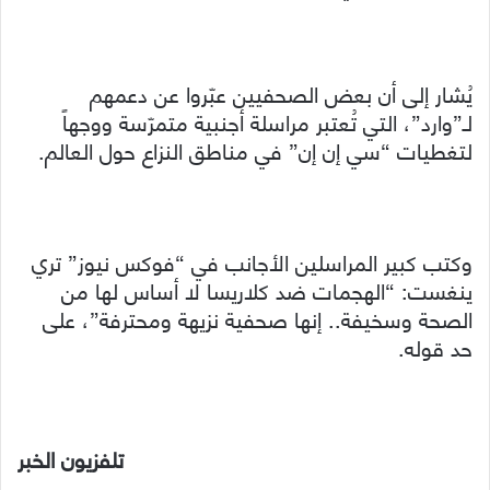
يُشار إلى أن بعض الصحفيين عبّروا عن دعمهم
لـ”وارد”، التي تُعتبر مراسلة أجنبية متمرّسة ووجهاً
لتغطيات “سي إن إن” في مناطق النزاع حول العالم.
وكتب كبير المراسلين الأجانب في “فوكس نيوز” تري
ينغست: “الهجمات ضد كلاريسا لا أساس لها من
الصحة وسخيفة.. إنها صحفية نزيهة ومحترفة”، على
حد قوله.
تلفزيون الخبر