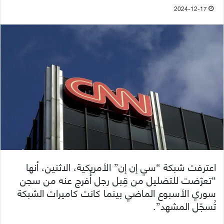
2024-12-17
اعترفت شبكة “سي إن إن” الأمريكية، الاثنين، أنها
“تعرّضت للتضليل من قِبل رجل أُفرج عنه من سجن
سوري الأسبوع الماضي بينما كانت كاميرات الشبكة
تُسجّل المشهد”.