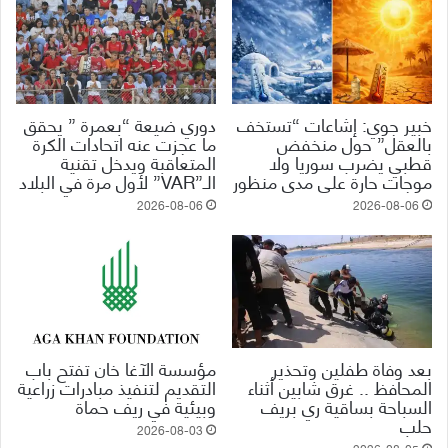
خبير جوي: إشاعات “تستخف
دوري ضيعة “بعمرة ” يحقق
بالعقل” حول منخفض
ما عجزت عنه اتحادات الكرة
قطبي يضرب سوريا ولا
المتعاقبة ويدخل تقنية
موجات حارة على مدى منظور
الـ”VAR” لأول مرة في البلاد
2026-08-06
2026-08-06
بعد وفاة طفلين وتحذير
مؤسسة الآغا خان تفتح باب
المحافظ .. غرق شابين أثناء
التقديم لتنفيذ مبادرات زراعية
السباحة بساقية ري بريف
وبيئية في ريف حماة
حلب
2026-08-03