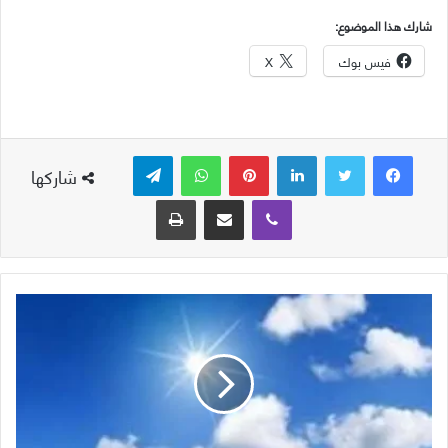
شارك هذا الموضوع:
فيس بوك
X
لينكدإن
بينتيريست
واتساب
تيلقرام
شاركها
ڤايبر
مشاركة عبر البريد
طباعة