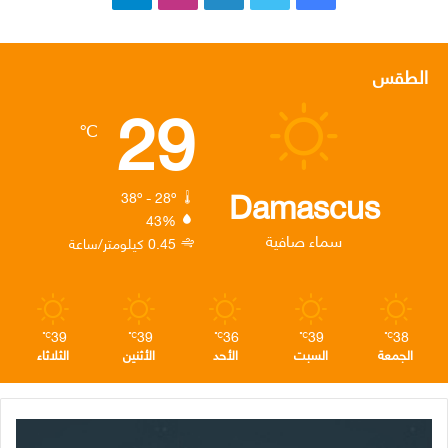
ي
و
ي
ن
ي
س
ي
ن
س
ل
الطقس
29
ب
ت
ك
ت
ق
℃
و
ر
د
ق
ر
ك
إ
ر
ا
Damascus
38º - 28º
43%
ن
ا
م
سماء صافية
0.45 كيلومتر/ساعة
م
39
39
36
39
38
℃
℃
℃
℃
℃
الجمعة
السبت
الأحد
الأثنين
الثلاثاء