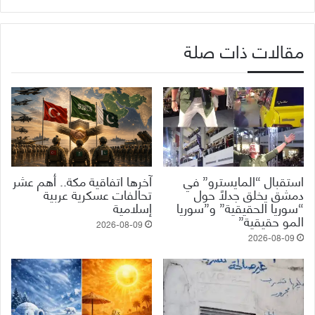
مقالات ذات صلة
استقبال “المايسترو” في
آخرها اتفاقية مكة.. أهم عشر
دمشق يخلق جدلاً حول
تحالفات عسكرية عربية
“سوريا الحقيقية” و”سوريا
إسلامية
المو حقيقية”
2026-08-09
2026-08-09