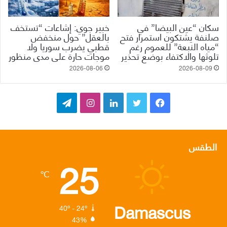
سكان “عين البيضا” في
خبير جوي: إشاعات “تستخف
صلنفة يشتكون استمرار فتح
بالعقل” حول منخفض
“مياه النبعة” للعموم رغم
قطبي يضرب سوريا ولا
تلوثها والاكتفاء بوضع تحذير
موجات حارة على مدى منظور
2026-08-06
2026-08-09
ف
ت
ل
ا
ت
ي
و
ي
ن
ي
س
ي
ن
س
ل
الطقس
25
ب
ت
ك
ت
ق
℃
و
ر
د
ق
ر
ك
إ
ر
ا
Damascus
40º - 24º
43%
ن
ا
م