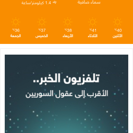
سماء صافية
1.4 كيلومتر/ساعة
م
36
37
38
41
40
℃
℃
℃
℃
℃
الأثنين
الثلاثاء
الأربعاء
الخميس
الجمعة