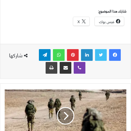
شارك هذا الموضوع:
فيس بوك
X
لينكدإن
بينتيريست
واتساب
تيلقرام
شاركها
ڤايبر
مشاركة عبر البريد
طباعة