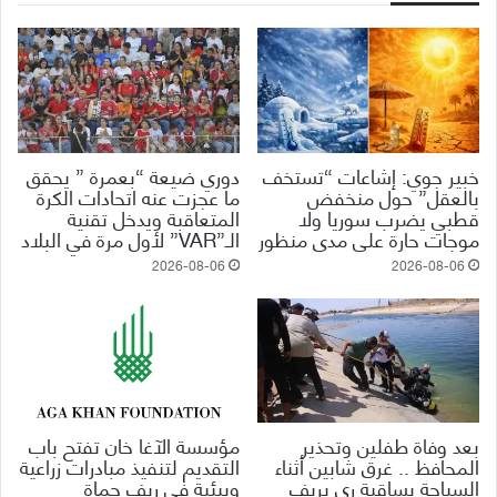
خبير جوي: إشاعات “تستخف
دوري ضيعة “بعمرة ” يحقق
بالعقل” حول منخفض
ما عجزت عنه اتحادات الكرة
قطبي يضرب سوريا ولا
المتعاقبة ويدخل تقنية
موجات حارة على مدى منظور
الـ”VAR” لأول مرة في البلاد
2026-08-06
2026-08-06
بعد وفاة طفلين وتحذير
مؤسسة الآغا خان تفتح باب
المحافظ .. غرق شابين أثناء
التقديم لتنفيذ مبادرات زراعية
السباحة بساقية ري بريف
وبيئية في ريف حماة