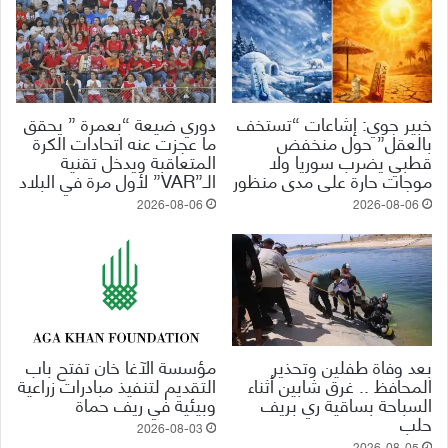
خبير جوي: إشاعات “تستخف
دوري ضيعة “بعمرة ” يحقق
بالعقل” حول منخفض
ما عجزت عنه اتحادات الكرة
قطبي يضرب سوريا ولا
المتعاقبة ويدخل تقنية
موجات حارة على مدى منظور
الـ”VAR” لأول مرة في البلاد
2026-08-06
2026-08-06
بعد وفاة طفلين وتحذير
مؤسسة الآغا خان تفتح باب
المحافظ .. غرق شابين أثناء
التقديم لتنفيذ مبادرات زراعية
السباحة بساقية ري بريف
وبيئية في ريف حماة
حلب
2026-08-03
2026-08-05