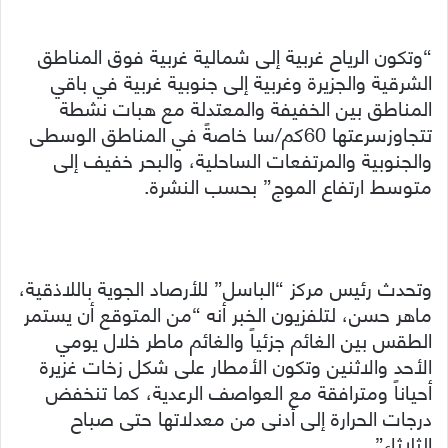
“وتكون الرياح غربية إلى شمالية غربية فوق المناطق
الشرقية والجزيرة وغربية إلى جنوبية غربية في باقي
المناطق بين الخفيفة والمعتدلة مع هبات نشطة
تتجاوزسرعتها 60كم/سا خاصةً في المناطق الوسطى
والجنوبية والمرتفعات الساحلية، والبحر خفيف إلى
متوسط ارتفاع الموج” بحسب النشرة.
وتحدث رئيس مركز “الباسل” للأرصاد الجوية باللاذقية،
ماهر حسن، لتلفزيون الخبر أنه “من المتوقع أن يستمر
الطقس بين الغائم جزئياً والغائم ماطر خلال يومي
الأحد والاثنين وتكون الأمطار على شكل زخات غزيرة
أحياناً ومترافقة مع العواصف الرعدية، كما تنخفض
درجات الحرارة إلى أدنى من معدلاتها حتى صباح
الثلاثاء”.