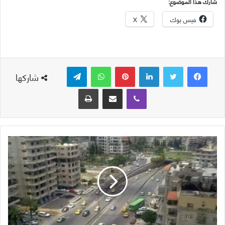
شارك هذا الموضوع:
فيس بوك
X
لينكدإن
بينتيريست
واتساب
تيلقرام
شاركها
ڤايبر
مشاركة عبر البريد
طباعة