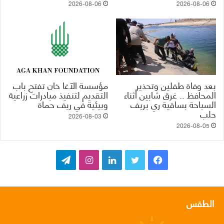
2026-08-06
2026-08-06
بعد وفاة طفلين وتحذير
مؤسسة الآغا خان تفتح باب
المحافظ .. غرق شابين أثناء
التقديم لتنفيذ مبادرات زراعية
السباحة بساقية ري بريف
وبيئية في ريف حماة
حلب
2026-08-03
2026-08-05
ف
ت
ل
ا
ت
ي
و
ي
ن
ي
س
ي
ن
س
ل
الطقس
ب
ت
ك
ت
ق