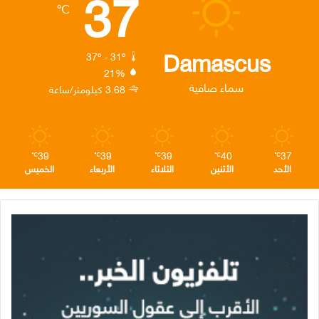
37
℃
و
ر
د
ق
ر
ك
إ
ر
ا
Damascus
37º - 31º
21%
ن
ا
م
سماء صافية
3.68 كيلومتر/ساعة
م
39
39
39
40
37
℃
℃
℃
℃
℃
الأحد
الأثنين
الثلاثاء
الأربعاء
الخميس