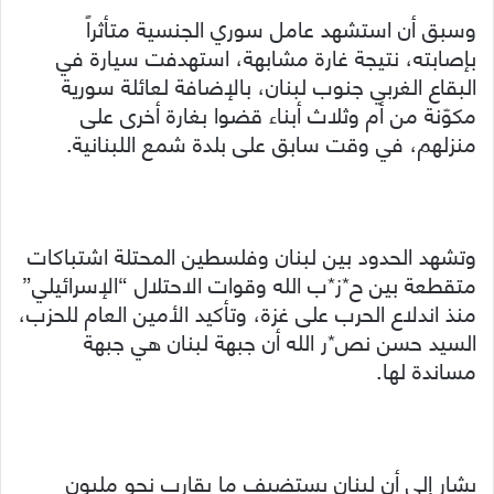
وسبق أن استشهد عامل سوري الجنسية متأثراً
بإصابته، نتيجة غارة مشابهة، استهدفت سيارة في
البقاع الغربي جنوب لبنان، بالإضافة لعائلة سورية
مكوّنة من أم وثلاث أبناء قضوا بغارة أخرى على
منزلهم، في وقت سابق على بلدة شمع اللبنانية.
وتشهد الحدود بين لبنان وفلسطين المحتلة اشتباكات
متقطعة بين ح*ز*ب الله وقوات الاحتلال “الإسرائيلي”
منذ اندلاع الحرب على غزة، وتأكيد الأمين العام للحزب،
السيد حسن نص*ر الله أن جبهة لبنان هي جبهة
مساندة لها.
يشار إلى أن لبنان يستضيف ما يقارب نحو مليون