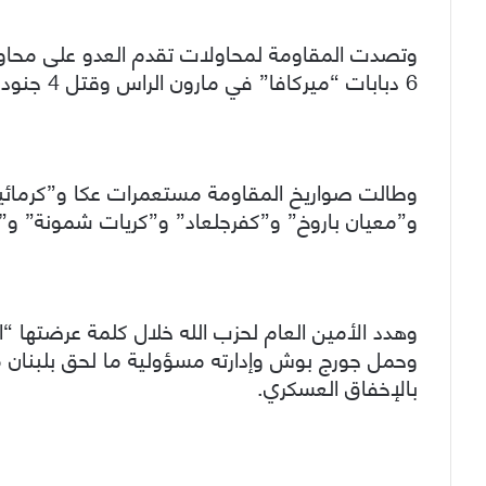
وتصدت المقاومة لمحاولات تقدم العدو على محاو
6 دبابات “ميركافا” في مارون الراس وقتل 4 جنود صهاينة.
وطالت صواريخ المقاومة مستعمرات عكا و”كرما
و”معيان باروخ” و”كفرجلعاد” و”كريات شمونة” و”مسكاف 
وهدد الأمين العام لحزب الله خلال كلمة عرضتها
وحمل جورج بوش وإدارته مسؤولية ما لحق بلبنان من
بالإخفاق العسكري.