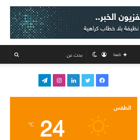
تسجيل
الوضع
بحث
تابعنا
الدخول
المظلم
عن
ف
ت
ل
ا
ت
ي
و
ي
ن
ي
س
ي
ن
س
ل
الطقس
24
ب
ت
ك
ت
ق
℃
و
ر
د
ق
ر