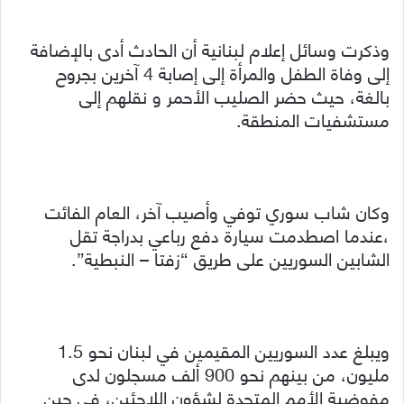
وذكرت وسائل إعلام لبنانية أن الحادث أدى بالإضافة
إلى وفاة الطفل والمرأة إلى إصابة 4 آخرين بجروح
بالغة، حيث حضر الصليب الأحمر و نقلهم إلى
مستشفيات المنطقة.
وكان شاب سوري توفي وأصيب آخر، العام الفائت
،عندما اصطدمت سيارة دفع رباعي بدراجة تقل
الشابين السوريين على طريق “زفتا – النبطية”.
ويبلغ عدد السوريين المقيمين في لبنان نحو 1.5
مليون، من بينهم نحو 900 ألف مسجلون لدى
مفوضية الأمم المتحدة لشؤون اللاجئين، في حين