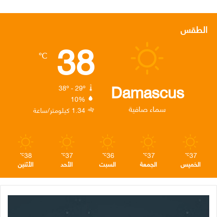
ي
و
ي
ن
ي
س
ي
ن
س
ل
الطقس
38
ب
ت
ك
ت
ق
℃
و
ر
د
ق
ر
ك
إ
ر
ا
Damascus
38º - 29º
10%
ن
ا
م
سماء صافية
1.34 كيلومتر/ساعة
م
38
37
36
37
37
℃
℃
℃
℃
℃
الخميس
الجمعة
السبت
الأحد
الأثنين