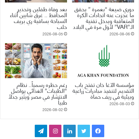
دوري ضيعة “بعمرة ” يحقق
بعد وفاة طفلين وتحذير
ما عجزت عنه اتحادات الكرة
المحافظ .. غرق شابين أثناء
المتعاقبة ويدخل تقنية
السباحة بساقية ري بريف
الـ”VAR” لأول مرة في البلاد
حلب
2026-08-05
2026-08-06
مؤسسة الآغا خان تفتح باب
رغم حظره رسمياً.. نظام
التقديم لتنفيذ مبادرات زراعية
“الطيبات” الغذائي يواصل
وبيئية في ريف حماة
الانتشار في مصر ويثير جدلاً
طبياً
2026-08-03
2026-08-02
ف
ت
ل
ا
ت