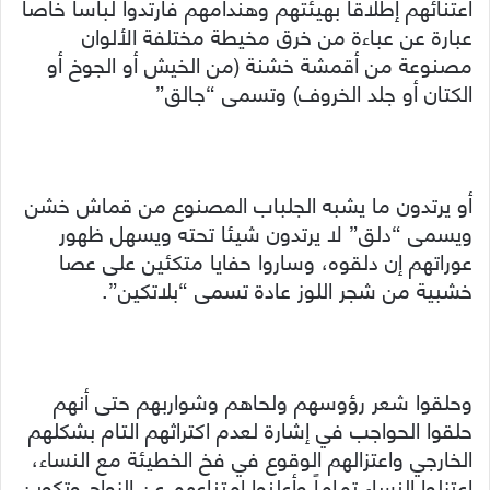
اعتنائهم إطلاقاً بهيئتهم وهندامهم فارتدوا لباساً خاصاً
عبارة عن عباءة من خرق مخيطة مختلفة الألوان
مصنوعة من أقمشة خشنة (من الخيش أو الجوخ أو
الكتان أو جلد الخروف) وتسمى “جالق”
أو يرتدون ما يشبه الجلباب المصنوع من قماش خشن
ويسمى “دلق” لا يرتدون شيئا تحته ويسهل ظهور
عوراتهم إن دلقوه، وساروا حفايا متكئين على عصا
خشبية من شجر اللوز عادة تسمى “بلاتكين”.
وحلقوا شعر رؤوسهم ولحاهم وشواربهم حتى أنهم
حلقوا الحواجب في إشارة لعدم اكتراثهم التام بشكلهم
الخارجي واعتزالهم الوقوع في فخ الخطيئة مع النساء،
اعتزلوا النساء تماماً وأعلنوا امتناعهم عن الزواج وتكوين