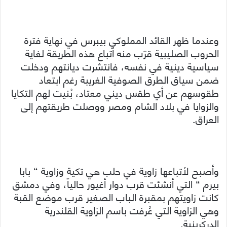
وعندما ظهر القائد المملوكي بيبرس في نهاية فترة
الحروب الصليبية قرّب منه أتباع هذه الطريقة لغاية
سياسية دينية في نفسه، فانتشرت ديانتهم ودخلت
ضمن سياق الطرق الصوفية الغريبة رغم ابتعاد
طقوسهم عن أي طقس ديني معتاد، بُنيت لهم التكايا
والزوايا في بلاد الشام ومصر ووصلت طريقتهم إلى
العراق.
وأصبح لأتباعها زاوية في حلب هي تكية وزاوية “ بابا
بيرم “ التي أنشئت قرب دوار أغيور حالياً، وفي دمشق
كانت زاويتهم بمقبرة الباب الصغير قرب موضع القبة
وهي الزاوية التي عُرفت باسم الزاوية القلندرية
الدركرينية.