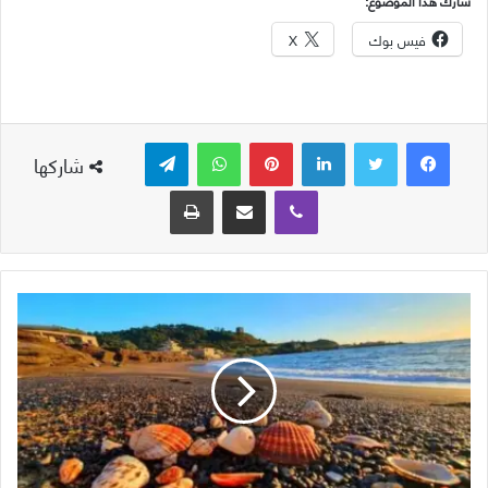
شارك هذا الموضوع:
فيس بوك
X
لينكدإن
بينتيريست
واتساب
تيلقرام
شاركها
ڤايبر
مشاركة عبر البريد
طباعة