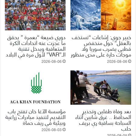
خبير جوي: إشاعات “تستخف
دوري ضيعة “بعمرة ” يحقق
بالعقل” حول منخفض
ما عجزت عنه اتحادات الكرة
قطبي يضرب سوريا ولا
المتعاقبة ويدخل تقنية
موجات حارة على مدى منظور
الـ”VAR” لأول مرة في البلاد
2026-08-06
2026-08-06
بعد وفاة طفلين وتحذير
مؤسسة الآغا خان تفتح باب
المحافظ .. غرق شابين أثناء
التقديم لتنفيذ مبادرات زراعية
السباحة بساقية ري بريف
وبيئية في ريف حماة
حلب
2026-08-03
2026-08-05