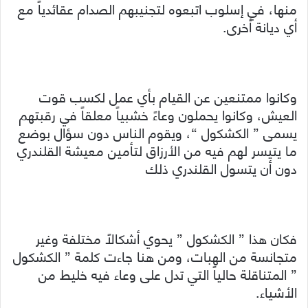
منها، في إسلوب اتبعوه لتجنيبهم الصدام عقائدياً مع
أي ديانة أخرى.
وكانوا ممتنعين عن القيام بأي عمل لكسب قوت
العيش، وكانوا يحملون وعاءً خشبياً معلقاً في رقبتهم
يسمى ” الكشكول “، ويقوم الناس دون سؤال بوضع
ما يتيسر لهم فيه من الأرزاق لتأمين معيشة القلندري
دون أن يتسول القلندري ذلك
فكان هذا ” الكشكول ” يحوي أشكالاً مختلفة وغير
متجانسة من الهبات، ومن هنا جاءت كلمة ” الكشكول
” المتناقلة حالياً التي تدل على وعاء فيه خليط من
الأشياء.