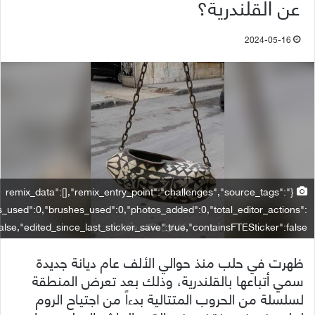
عن القلندرية؟
2024-05-16
{"remix_data":[],"remix_entry_point":"challenges","source_tags":
rs_used":0,"brushes_used":0,"photos_added":0,"total_editor_actions":
:false,"edited_since_last_sticker_save":true,"containsFTESticker":false}
ظهرت في حلب منذ حوالي الألف عام ديانة جديدة
سمي أتباعها بالقلندرية، وذلك بعد تعرض المنطقة
لسلسلة من الحروب المتتالية بدءاً من اجتياح الروم