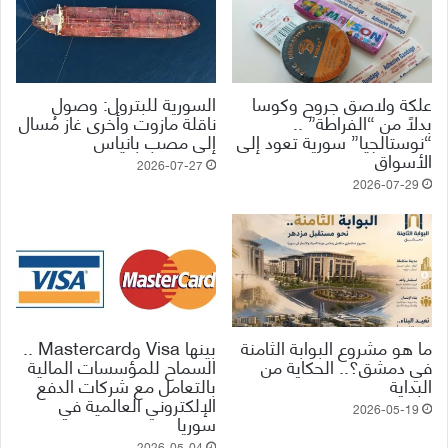
علكة ولاصق جروح وكوسا
السورية للبترول: وصول
بدلاً من “الفراطة” ..
ناقلة مازوت وأخرى غاز مُسال
“نوستالجيا” سورية تعود إلى
إلى مصب بانياس
الأسواق
2026-07-27
2026-07-29
ما هو مشروع البوابة الثامنة
بينها Visa وMastercard ..
في دمشق؟.. الحكاية من
السماح للمؤسسات المالية
البداية
بالتعامل مع شركات الدفع
الإلكتروني العالمية في
2026-05-19
سوريا
2026-05-04