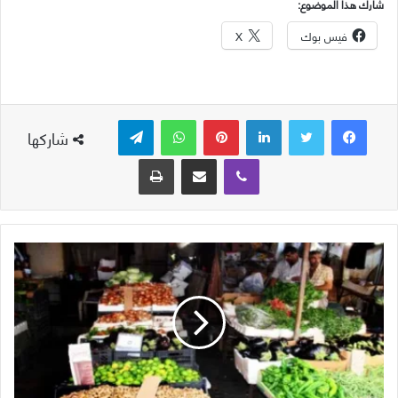
شارك هذا الموضوع:
فيس بوك
X
لينكدإن
بينتيريست
واتساب
تيلقرام
شاركها
ڤايبر
مشاركة عبر البريد
طباعة