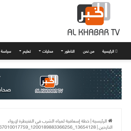
الرئيسية
من نحن
الناطور
محليات
تعليم
سياسة
الرئيسية
|
خطة إسعافية لمياه الشرب في القنيطرة لإرواء
النازحين
|
13654128_1200189883366256_9058243167010017759_n