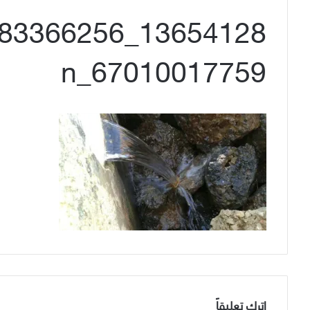
67010017759_n
اترك تعليقاً