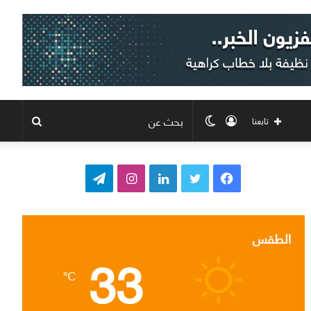
تسجيل
الوضع
بحث
تابعنا
الدخول
المظلم
عن
ف
ت
ل
ا
ت
ي
و
ي
ن
ي
س
ي
ن
س
ل
الطقس
33
ب
ت
ك
ت
ق
℃
و
ر
د
ق
ر