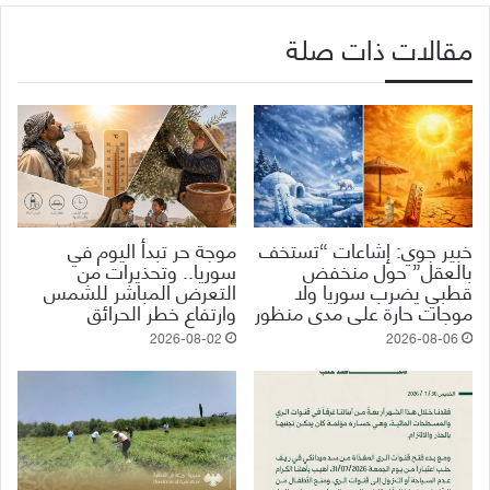
مقالات ذات صلة
خبير جوي: إشاعات “تستخف
موجة حر تبدأ اليوم في
بالعقل” حول منخفض
سوريا.. وتحذيرات من
قطبي يضرب سوريا ولا
التعرض المباشر للشمس
موجات حارة على مدى منظور
وارتفاع خطر الحرائق
2026-08-02
2026-08-06