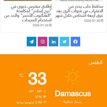
محافظ حلب يحذر من
إطلاق مفترس حيوي في
الاقتراب من قنوات الري بعد
“برج إسلام” لمكافحة
غرق أربعة أشخاص خلال شهر
“العنكبوت الأحمر” والحد من
استخدام المبيدات
2026-07-30
2026-07-24
ف
ت
ل
ا
ت
ي
و
ي
ن
ي
س
ي
ن
س
ل
الطقس
33
ب
ت
ك
ت
ق
℃
و
ر
د
ق
ر
ك
إ
ر
ا
Damascus
38º - 29º
35%
ن
ا
م
سماء صافية
0.89 كيلومتر/ساعة