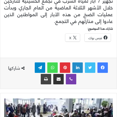
تجهيز 7 آبار لمياه الشرب في تجمع الحسينية للنازحين
خلال الأشهر الثلاثة الماضية من العام الجاري وبدأت
عمليات الضخ من هذه الآبار إلى المواطنين الذين
عادوا إلى منازلهم في التجمع.
شارك هذا الموضوع:
فيس بوك
X
لينكدإن
بينتيريست
واتساب
تيلقرام
شاركها
ڤايبر
مشاركة عبر البريد
طباعة