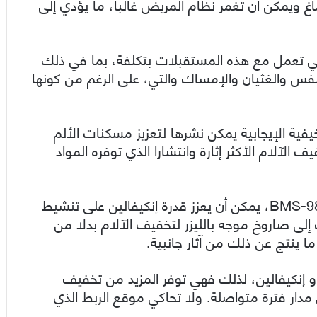
غ ويمكن أن تغمر نظام المريض غالبا، ما يؤدي إلى
لتي تعمل مع هذه المستقبلات بتكلفة، بما في ذلك
فس والغثيان والإمساك والتي، على الرغم من كونها
يفية الإيجابية يمكن نشرها لتعزيز مسكنات الألم
 الآلام الأكثر إثارة وانتشارا الذي توفره المواد
ووجدوا أن معدّلا إيجابيا معينا، يُعرف باسم BMS-986122، يمكن أن يعزز قدرة إنكيفالين على تنشيط
لى صاروخ موجه بالليزر لتخفيف الآلام بدلا من
ما ينتج عن ذلك من آثار جانبية.
 إنكيفالين، لذلك فهي توفر المزيد من تخفيف
 مدار فترة متواصلة. ولا تحاكي موقع الربط الذي