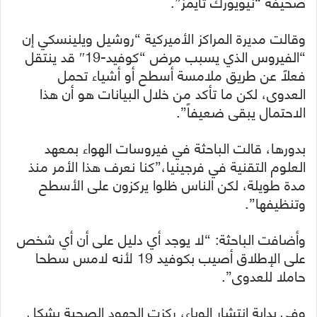
صحيفة “نيويورك تايمز”.
وقالت مديرة المراكز الأميركية “روشيل ويلينسكي إن
“الفيروس الذي يسبب مرض “كوفيد-19″ قد ينتقل
فعلاً عن طريق ملامسة أسطح أو أشياء تحمل
العدوى، لكن ما تأكد من خلال البيانات هو أن هذا
الاحتمال يبقى ضعيفاً”.
بدورها، قالت الباحثة في فيروسات الهواء بمعهد
العلوم التقنية في فرجينيا،”كنا نعرف هذا الأمر منذ
مدة طويلة، لكن الناس ظلوا يركزون على الأسطح
وتنظيفها”.
وأضافت الباحثة: “لا يوجد أي دليل على أن أي شخص
على الإطلاق أصيب بكوفيد 19 لأنه لامس سطحا
حاملا للعدوى”.
وفي بداية انتشار الوباء، ركزت الجهود الصحية بشكل