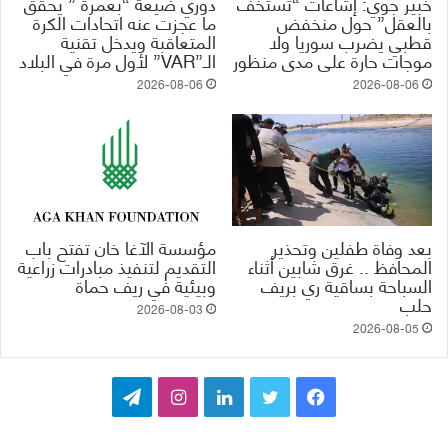
خبير جوي: إشاعات “تستخف
دوري ضيعة “بعمرة ” يحقق
بالعقل” حول منخفض
ما عجزت عنه اتحادات الكرة
قطبي يضرب سوريا ولا
المتعاقبة ويدخل تقنية
موجات حارة على مدى منظور
الـ”VAR” لأول مرة في البلاد
2026-08-06
2026-08-06
بعد وفاة طفلين وتحذير
مؤسسة الآغا خان تفتح باب
المحافظ .. غرق شابين أثناء
التقديم لتنفيذ مبادرات زراعية
السباحة بساقية ري بريف
وبيئية في ريف حماة
حلب
2026-08-03
2026-08-05
ف
ت
ل
ا
ت
ي
و
ي
ن
ي