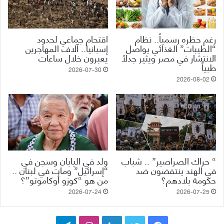
رغم حظره رسمياً.. نظام
اقتحام جماعي لحدود
“الطيبات” الغذائي يواصل
إسبانيا.. آلاف المهاجرين
الانتشار في مصر ويثير جدلاً
يعبرون خلال ساعات
طبياً
2026-07-30
2026-08-02
“ حراك الصراصير” .. شباب
ولد في اليابان وسجن في
في الهند ينتفضون ضد
“إسرائيل” ومات في لبنان ..
حكومة بلادهم؟
من هو “كوزو أوكاموتو”؟
2026-07-24
2026-07-25