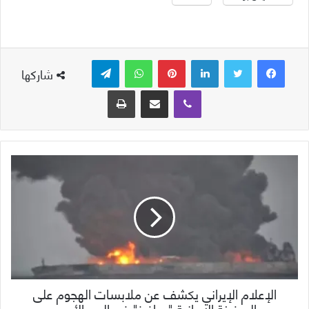
لينكدإن
بينتيريست
واتساب
تيلقرام
شاركها
ڤايبر
مشاركة عبر البريد
طباعة
الإعلام الإيراني يكشف عن ملابسات الهجوم على
السفينة الإيرانية "سافيز" في البحر الأحمر