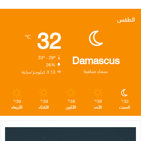
ي
و
ي
ن
ي
س
ي
ن
س
ل
الطقس
32
ب
ت
ك
ت
ق
℃
و
ر
د
ق
ر
ك
إ
ر
ا
Damascus
33º - 29º
26%
ن
ا
م
سماء صافية
3.13 كيلومتر/ساعة
م
39
39
38
38
32
℃
℃
℃
℃
℃
السبت
الأحد
الأثنين
الثلاثاء
الأربعاء